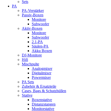
Sets
PA
PA-Verstärker
Passiv-Boxen
Monitore
Subwoofer
Aktiv-Boxen
Monitore
Subwoofer
2.1-PA
Säulen-PA
Akku Boxen
DJ-Monitore
Hifi
Mischpulte
Analogmixer
Digitalmixer
Powermixer
PA Sets
Zubehör & Ersatzteile
Cases, Bags & Schutzhüllen
Stative
Boxenstative
Distanzstangen
Monitorstative