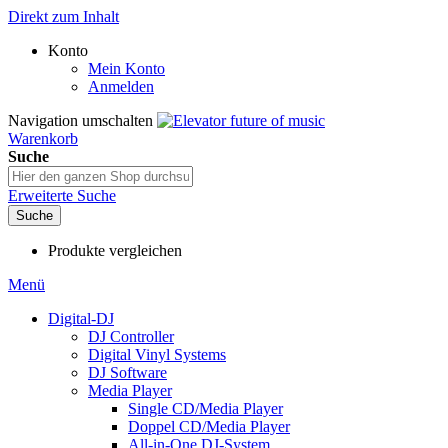
Direkt zum Inhalt
Konto
Mein Konto
Anmelden
Navigation umschalten
Warenkorb
Suche
Erweiterte Suche
Suche
Produkte vergleichen
Menü
Digital-DJ
DJ Controller
Digital Vinyl Systems
DJ Software
Media Player
Single CD/Media Player
Doppel CD/Media Player
All-in-One DJ-System