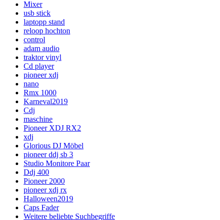
Mixer
usb stick
laptopp stand
reloop hochton
control
adam audio
traktor vinyl
Cd player
pioneer xdj
nano
Rmx 1000
Karneval2019
Cdj
maschine
Pioneer XDJ RX2
xdj
Glorious DJ Möbel
pioneer ddj sb 3
Studio Monitore Paar
Ddj 400
Pioneer 2000
pioneer xdj rx
Halloween2019
Caps Fader
Weitere beliebte Suchbegriffe