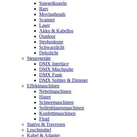
Spiegelkugeln
Bars
Movingheads
Scanner
Laser
Akku & Kabellos
Outdoor
Stroboskope
Schwarzlicht
Dekolicht
Steuergeräte
DMX Interface
DMX Mischpulte
DMX Funk
DMX Splitter & Dimmer
Effektmaschinen
Nebelmaschinen
Hazer
Schneemaschinen
Seifenblasenmaschinen
Konfettimaschinen
Fluid
Stative & Traversen
Leuchtmittel
Kabel & Adapter