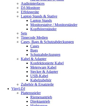
Audiointerfaces
DJ-Monitore
Effektgeräte
Laptop Stands & Stative
Laptop Stands
Monitorstative / Monitorständer
Kopfhörerständer
Sets
Timecode Medien
Cases, Bags & Schutzabdeckungen
Cases
Bags
Schutzabdeckungen
Kabel & Adapter
Konfektionierte Kabel
Meterware Kabel
Stecker & Adapter
USB-Kabel
Kabelzubehör
Zubehör & Ersatzteile
Vinyl-DJ
Plattenspieler
Riemenantrieb
Direktantrieb
Hightorque