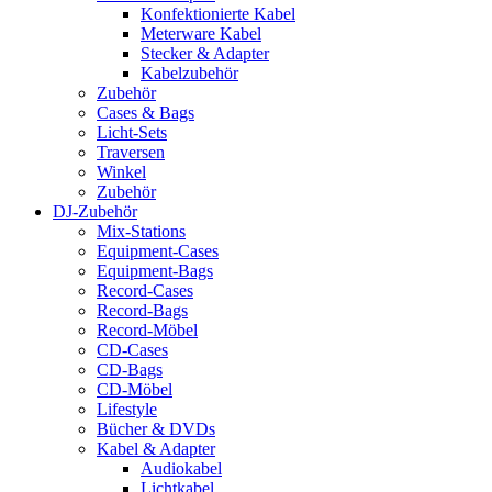
Konfektionierte Kabel
Meterware Kabel
Stecker & Adapter
Kabelzubehör
Zubehör
Cases & Bags
Licht-Sets
Traversen
Winkel
Zubehör
DJ-Zubehör
Mix-Stations
Equipment-Cases
Equipment-Bags
Record-Cases
Record-Bags
Record-Möbel
CD-Cases
CD-Bags
CD-Möbel
Lifestyle
Bücher & DVDs
Kabel & Adapter
Audiokabel
Lichtkabel