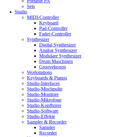
Portable PA
Sets
Studio
MIDI-Controller
Keyboard
Pad-Controller
Fader-Controller
Synthesizer
Digital Synthesizer
Analog Synthesizer
Modulare Synthesizer
Drum Maschinen
Grooveboxen
Workstations
Keyboards & Pianos
Studio-Interfaces
Studio-Mischpulte
Studio-Monitore
Studio-Mikrofone
Studio-Kopfhörer
Studio-Software
Studio-Effekte
Sampler & Recorder
Sampler
Recorder