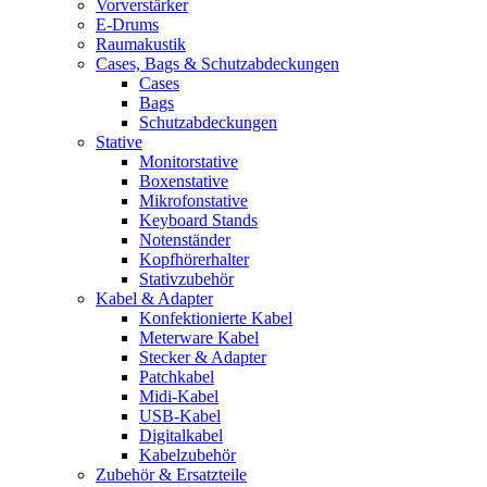
Vorverstärker
E-Drums
Raumakustik
Cases, Bags & Schutzabdeckungen
Cases
Bags
Schutzabdeckungen
Stative
Monitorstative
Boxenstative
Mikrofonstative
Keyboard Stands
Notenständer
Kopfhörerhalter
Stativzubehör
Kabel & Adapter
Konfektionierte Kabel
Meterware Kabel
Stecker & Adapter
Patchkabel
Midi-Kabel
USB-Kabel
Digitalkabel
Kabelzubehör
Zubehör & Ersatzteile