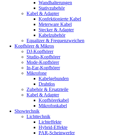
Wandhalterungen
Stativzubehör
Kabel & Adapter
Konfektionierte Kabel
Meterware Kabel
Stecker & Adapter
Kabelzubehör
Equalizer & Frequenzweichen
Kopfhörer & Mikros
DJ-Kopfhörer
Studio-Kopfhörer
Mode-Kopfhörer
In-Ear-Kopfhörer
Mikrofone
Kabelgebunden
Drahtlos
Zubehör & Ersatzteile
Kabel & Adapter
Kopfhörerkabel
Mikrofonkabel
Showtechnik
Lichttechnik
Lichteffekte
Hybrid-Effekte
PAR-Scheinwerfer