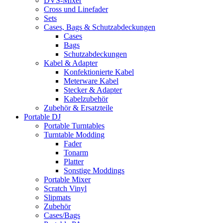
DVS-Mixer
Cross und Linefader
Sets
Cases, Bags & Schutzabdeckungen
Cases
Bags
Schutzabdeckungen
Kabel & Adapter
Konfektionierte Kabel
Meterware Kabel
Stecker & Adapter
Kabelzubehör
Zubehör & Ersatzteile
Portable DJ
Portable Turntables
Turntable Modding
Fader
Tonarm
Platter
Sonstige Moddings
Portable Mixer
Scratch Vinyl
Slipmats
Zubehör
Cases/Bags