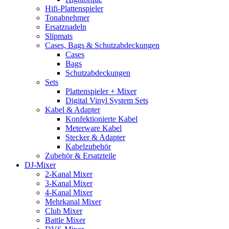
Hifi-Plattenspieler
Tonabnehmer
Ersatznadeln
Slipmats
Cases, Bags & Schutzabdeckungen
Cases
Bags
Schutzabdeckungen
Sets
Plattenspieler + Mixer
Digital Vinyl System Sets
Kabel & Adapter
Konfektionierte Kabel
Meterware Kabel
Stecker & Adapter
Kabelzubehör
Zubehör & Ersatzteile
DJ-Mixer
2-Kanal Mixer
3-Kanal Mixer
4-Kanal Mixer
Mehrkanal Mixer
Club Mixer
Battle Mixer