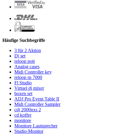
Häufige Suchbegriffe
3 für 2 Aktion
Dj set
reloop poti
Analog cases
Midi Controller key
reloop rp 7000
Fl Studio
Virtuel dj mixer
boxen set
ADJ Pro Event Table II
Midi Controller Sampler
cdj 2000nxs 2
cd koffer
monitore
Monitore Lautsprecher
Studio-Monitor