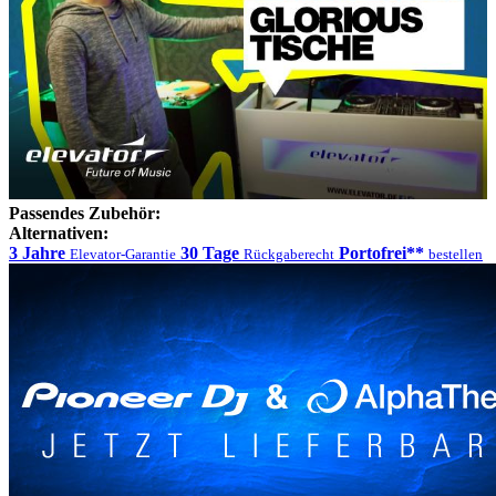
Passendes Zubehör:
Alternativen:
3 Jahre
30 Tage
Portofrei**
Elevator-Garantie
Rückgaberecht
bestellen