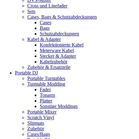
DVS-Mixer
Cross und Linefader
Sets
Cases, Bags & Schutzabdeckungen
Cases
Bags
Schutzabdeckungen
Kabel & Adapter
Konfektionierte Kabel
Meterware Kabel
Stecker & Adapter
Kabelzubehör
Zubehör & Ersatzteile
Portable DJ
Portable Turntables
Turntable Modding
Fader
Tonarm
Platter
Sonstige Moddings
Portable Mixer
Scratch Vinyl
Slipmats
Zubehör
Cases/Bags