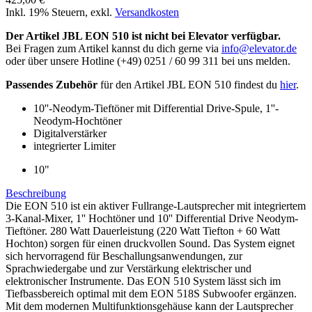
Inkl. 19% Steuern
,
exkl.
Versandkosten
Der Artikel JBL EON 510 ist nicht bei Elevator verfügbar.
Bei Fragen zum Artikel kannst du dich gerne via
info@elevator.de
oder über unsere Hotline (+49) 0251 / 60 99 311 bei uns melden.
Passendes Zubehör
für den Artikel JBL EON 510 findest du
hier
.
10''-Neodym-Tieftöner mit Differential Drive-Spule, 1''-
Neodym-Hochtöner
Digitalverstärker
integrierter Limiter
10"
Beschreibung
Die EON 510 ist ein aktiver Fullrange-Lautsprecher mit integriertem
3-Kanal-Mixer, 1'' Hochtöner und 10'' Differential Drive Neodym-
Tieftöner. 280 Watt Dauerleistung (220 Watt Tiefton + 60 Watt
Hochton) sorgen für einen druckvollen Sound. Das System eignet
sich hervorragend für Beschallungsanwendungen, zur
Sprachwiedergabe und zur Verstärkung elektrischer und
elektronischer Instrumente. Das EON 510 System lässt sich im
Tiefbassbereich optimal mit dem EON 518S Subwoofer ergänzen.
Mit dem modernen Multifunktionsgehäuse kann der Lautsprecher