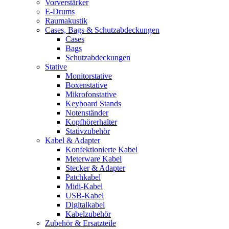
Vorverstärker
E-Drums
Raumakustik
Cases, Bags & Schutzabdeckungen
Cases
Bags
Schutzabdeckungen
Stative
Monitorstative
Boxenstative
Mikrofonstative
Keyboard Stands
Notenständer
Kopfhörerhalter
Stativzubehör
Kabel & Adapter
Konfektionierte Kabel
Meterware Kabel
Stecker & Adapter
Patchkabel
Midi-Kabel
USB-Kabel
Digitalkabel
Kabelzubehör
Zubehör & Ersatzteile