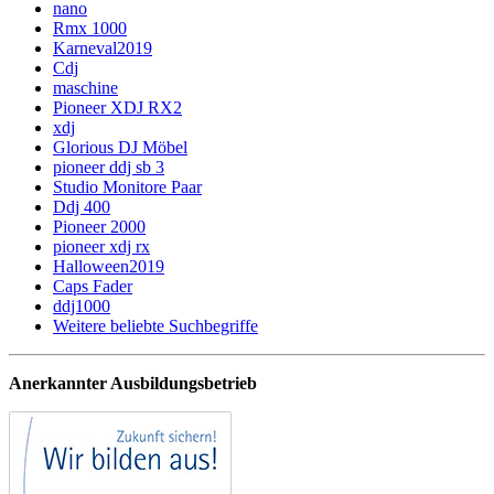
nano
Rmx 1000
Karneval2019
Cdj
maschine
Pioneer XDJ RX2
xdj
Glorious DJ Möbel
pioneer ddj sb 3
Studio Monitore Paar
Ddj 400
Pioneer 2000
pioneer xdj rx
Halloween2019
Caps Fader
ddj1000
Weitere beliebte Suchbegriffe
Anerkannter Ausbildungsbetrieb