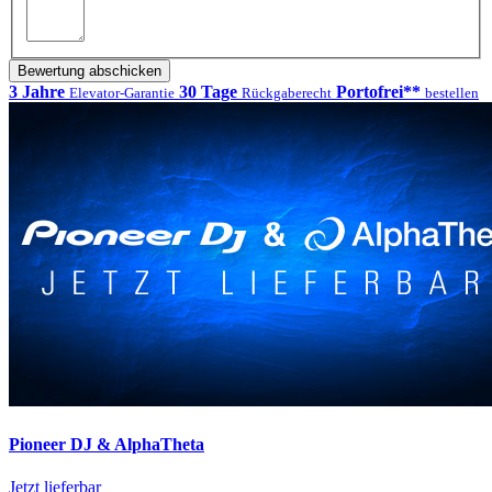
Bewertung abschicken
3 Jahre
30 Tage
Portofrei**
Elevator-Garantie
Rückgaberecht
bestellen
Pioneer DJ & AlphaTheta
Jetzt lieferbar