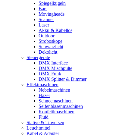
Spiegelkugeln
Bars
Movingheads
Scanner
Laser
Akku & Kabellos
Outdoor
Stroboskope
Schwarzlicht
Dekolicht
Steuergeräte
DMX Interface
DMX Mischpulte
DMX Funk
DMX Splitter & Dimmer
Effektmaschinen
Nebelmaschinen
Hazer
Schneemaschinen
Seifenblasenmaschinen
Konfettimaschinen
Fluid
Stative & Traversen
Leuchtmittel
Kabel & Adapter