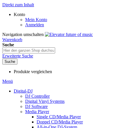
Direkt zum Inhalt
Konto
Mein Konto
Anmelden
Navigation umschalten
Warenkorb
Suche
Erweiterte Suche
Suche
Produkte vergleichen
Menü
Digital-DJ
DJ Controller
Digital Vinyl Systems
DJ Software
Media Player
Single CD/Media Player
Doppel CD/Media Player
All-in-One DJ-System