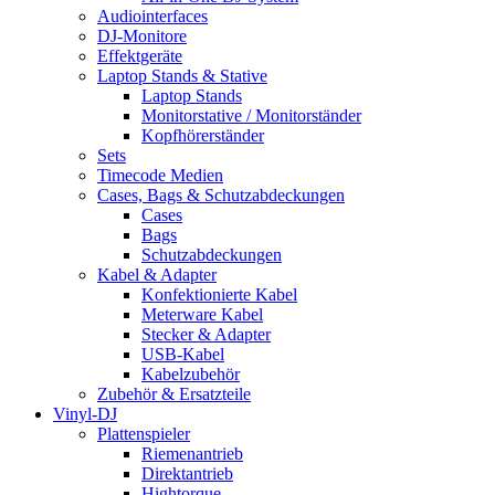
Audiointerfaces
DJ-Monitore
Effektgeräte
Laptop Stands & Stative
Laptop Stands
Monitorstative / Monitorständer
Kopfhörerständer
Sets
Timecode Medien
Cases, Bags & Schutzabdeckungen
Cases
Bags
Schutzabdeckungen
Kabel & Adapter
Konfektionierte Kabel
Meterware Kabel
Stecker & Adapter
USB-Kabel
Kabelzubehör
Zubehör & Ersatzteile
Vinyl-DJ
Plattenspieler
Riemenantrieb
Direktantrieb
Hightorque