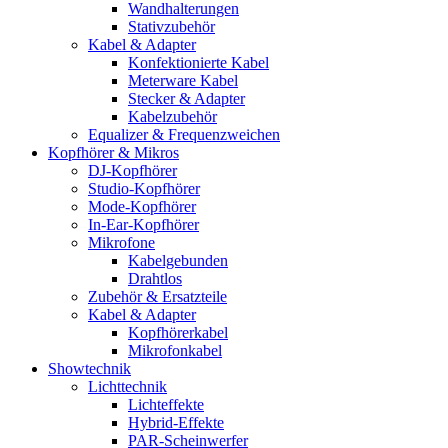
Wandhalterungen
Stativzubehör
Kabel & Adapter
Konfektionierte Kabel
Meterware Kabel
Stecker & Adapter
Kabelzubehör
Equalizer & Frequenzweichen
Kopfhörer & Mikros
DJ-Kopfhörer
Studio-Kopfhörer
Mode-Kopfhörer
In-Ear-Kopfhörer
Mikrofone
Kabelgebunden
Drahtlos
Zubehör & Ersatzteile
Kabel & Adapter
Kopfhörerkabel
Mikrofonkabel
Showtechnik
Lichttechnik
Lichteffekte
Hybrid-Effekte
PAR-Scheinwerfer