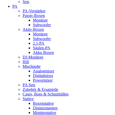
Sets
PA
PA-Verstärker
Passiv-Boxen
Monitore
Subwoofer
Aktiv-Boxen
Monitore
Subwoofer
2.1-PA
Säulen-PA
Akku Boxen
DJ-Monitore
Hifi
Mischpulte
Analogmixer
Digitalmixer
Powermixer
PA Sets
Zubehör & Ersatzteile
Cases, Bags & Schutzhüllen
Stative
Boxenstative
Distanzstangen
Monitorstative