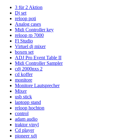
3 für 2 Aktion
Dj set
reloop poti
Analog cases
Midi Controller key
reloop rp 7000
Fl Studio
Virtuel dj mixer
boxen set
ADJ Pro Event Table II
Midi Controller Sampler
cdj 2000nxs 2
cd koffer
monitore
Monitore Lautsprecher
Mixer
usb stick
laptopp stand
reloop hochton
control
adam audio
traktor vinyl
Cd player
pioneer xdj