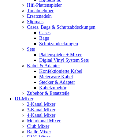
Hifi-Plattenspieler
Tonabnehmer
Ersatznadeln
Slipmats
Cases, Bags & Schutzabdeckungen
Cases
Bags
Schutzabdeckungen
Sets
Plattenspieler + Mixer
Digital Vinyl System Sets
Kabel & Adapter
Konfektionierte Kabel
Meterware Kabel
Stecker & Adapter
Kabelzubehör
Zubehör & Ersatzteile
DJ-Mixer
2-Kanal Mixer
3-Kanal Mixer
4-Kanal Mixer
Mehrkanal Mixer
Club Mixer
Battle Mixer