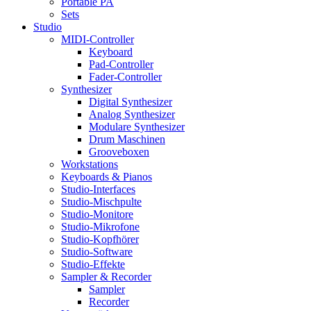
Portable PA
Sets
Studio
MIDI-Controller
Keyboard
Pad-Controller
Fader-Controller
Synthesizer
Digital Synthesizer
Analog Synthesizer
Modulare Synthesizer
Drum Maschinen
Grooveboxen
Workstations
Keyboards & Pianos
Studio-Interfaces
Studio-Mischpulte
Studio-Monitore
Studio-Mikrofone
Studio-Kopfhörer
Studio-Software
Studio-Effekte
Sampler & Recorder
Sampler
Recorder