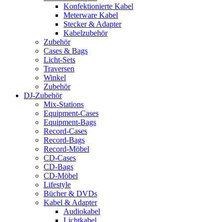
Konfektionierte Kabel
Meterware Kabel
Stecker & Adapter
Kabelzubehör
Zubehör
Cases & Bags
Licht-Sets
Traversen
Winkel
Zubehör
DJ-Zubehör
Mix-Stations
Equipment-Cases
Equipment-Bags
Record-Cases
Record-Bags
Record-Möbel
CD-Cases
CD-Bags
CD-Möbel
Lifestyle
Bücher & DVDs
Kabel & Adapter
Audiokabel
Lichtkabel