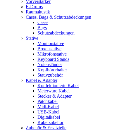
Vorverstärker
E-Drums
Raumakustik
Cases, Bags & Schutzabdeckungen
Cases
Bags
Schutzabdeckungen
Stative
Monitorstative
Boxenstative
Mikrofonstative
Keyboard Stands
Notenständer
Kopfhörerhalter
Stativzubehör
Kabel & Adapter
Konfektionierte Kabel
Meterware Kabel
Stecker & Adapter
Patchkabel
Midi-Kabel
USB-Kabel
Digitalkabel
Kabelzubehör
Zubehör & Ersatzteile