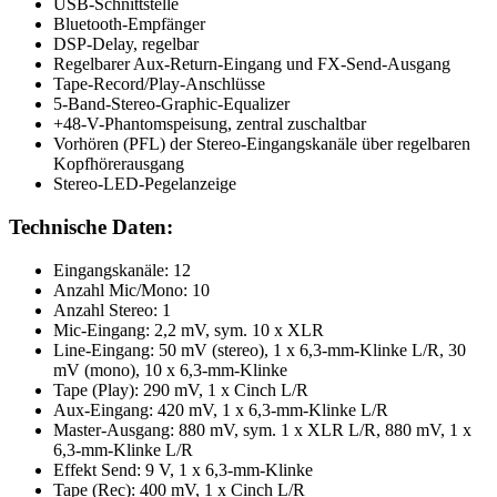
USB-Schnittstelle
Bluetooth-Empfänger
DSP-Delay, regelbar
Regelbarer Aux-Return-Eingang und FX-Send-Ausgang
Tape-Record/Play-Anschlüsse
5-Band-Stereo-Graphic-Equalizer
+48-V-Phantomspeisung, zentral zuschaltbar
Vorhören (PFL) der Stereo-Eingangskanäle über regelbaren
Kopfhörerausgang
Stereo-LED-Pegelanzeige
Technische Daten:
Eingangskanäle: 12
Anzahl Mic/Mono: 10
Anzahl Stereo: 1
Mic-Eingang: 2,2 mV, sym. 10 x XLR
Line-Eingang: 50 mV (stereo), 1 x 6,3-mm-Klinke L/R, 30
mV (mono), 10 x 6,3-mm-Klinke
Tape (Play): 290 mV, 1 x Cinch L/R
Aux-Eingang: 420 mV, 1 x 6,3-mm-Klinke L/R
Master-Ausgang: 880 mV, sym. 1 x XLR L/R, 880 mV, 1 x
6,3-mm-Klinke L/R
Effekt Send: 9 V, 1 x 6,3-mm-Klinke
Tape (Rec): 400 mV, 1 x Cinch L/R