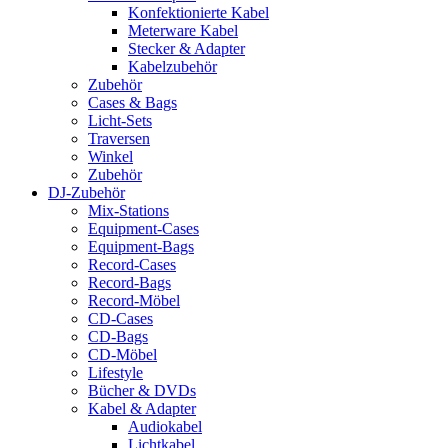
Konfektionierte Kabel
Meterware Kabel
Stecker & Adapter
Kabelzubehör
Zubehör
Cases & Bags
Licht-Sets
Traversen
Winkel
Zubehör
DJ-Zubehör
Mix-Stations
Equipment-Cases
Equipment-Bags
Record-Cases
Record-Bags
Record-Möbel
CD-Cases
CD-Bags
CD-Möbel
Lifestyle
Bücher & DVDs
Kabel & Adapter
Audiokabel
Lichtkabel