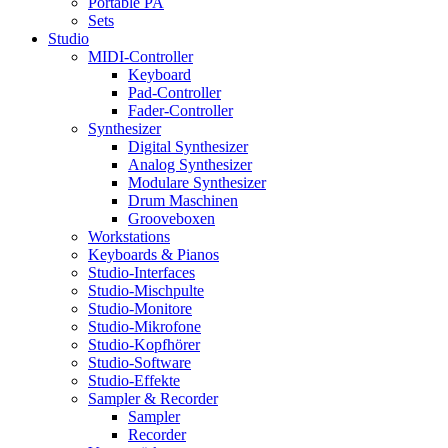
Portable PA
Sets
Studio
MIDI-Controller
Keyboard
Pad-Controller
Fader-Controller
Synthesizer
Digital Synthesizer
Analog Synthesizer
Modulare Synthesizer
Drum Maschinen
Grooveboxen
Workstations
Keyboards & Pianos
Studio-Interfaces
Studio-Mischpulte
Studio-Monitore
Studio-Mikrofone
Studio-Kopfhörer
Studio-Software
Studio-Effekte
Sampler & Recorder
Sampler
Recorder