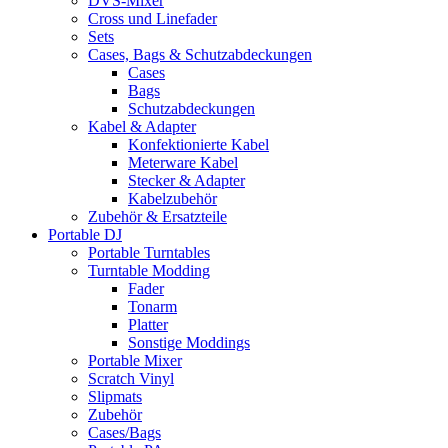
DVS-Mixer
Cross und Linefader
Sets
Cases, Bags & Schutzabdeckungen
Cases
Bags
Schutzabdeckungen
Kabel & Adapter
Konfektionierte Kabel
Meterware Kabel
Stecker & Adapter
Kabelzubehör
Zubehör & Ersatzteile
Portable DJ
Portable Turntables
Turntable Modding
Fader
Tonarm
Platter
Sonstige Moddings
Portable Mixer
Scratch Vinyl
Slipmats
Zubehör
Cases/Bags