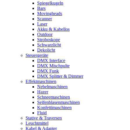
Spiegelkugeln
Bars
Movingheads
Scanner
Laser
Akku & Kabellos
Outdoor
Stroboskope
Schwarzlicht
Dekolicht
Steuergeräte
DMX Interface
DMX Mischpulte
DMX Funk
DMX Splitter & Dimmer
Effektmaschinen
Nebelmaschinen
Hazer
Schneemaschinen
Seifenblasenmaschinen
Konfettimaschinen
Fluid
Stative & Traversen
Leuchtmittel
Kabel & Adapter