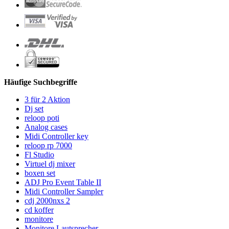
Häufige Suchbegriffe
3 für 2 Aktion
Dj set
reloop poti
Analog cases
Midi Controller key
reloop rp 7000
Fl Studio
Virtuel dj mixer
boxen set
ADJ Pro Event Table II
Midi Controller Sampler
cdj 2000nxs 2
cd koffer
monitore
Monitore Lautsprecher