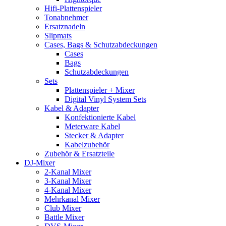
Hifi-Plattenspieler
Tonabnehmer
Ersatznadeln
Slipmats
Cases, Bags & Schutzabdeckungen
Cases
Bags
Schutzabdeckungen
Sets
Plattenspieler + Mixer
Digital Vinyl System Sets
Kabel & Adapter
Konfektionierte Kabel
Meterware Kabel
Stecker & Adapter
Kabelzubehör
Zubehör & Ersatzteile
DJ-Mixer
2-Kanal Mixer
3-Kanal Mixer
4-Kanal Mixer
Mehrkanal Mixer
Club Mixer
Battle Mixer