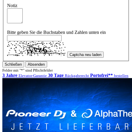
Notiz
Bitte geben Sie die Buchstaben und Zahlen unten ein
Captcha neu laden
Schließen
Absenden
Felder mit "*" sind Pflichtfelder
3 Jahre
30 Tage
Portofrei**
Elevator-Garantie
Rückgaberecht
bestellen