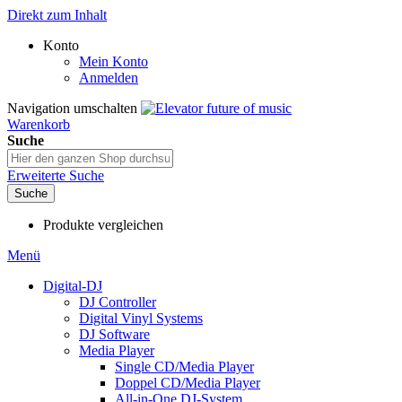
Direkt zum Inhalt
Konto
Mein Konto
Anmelden
Navigation umschalten
Warenkorb
Suche
Erweiterte Suche
Suche
Produkte vergleichen
Menü
Digital-DJ
DJ Controller
Digital Vinyl Systems
DJ Software
Media Player
Single CD/Media Player
Doppel CD/Media Player
All-in-One DJ-System