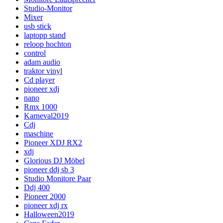
Studio-Monitor
Mixer
usb stick
laptopp stand
reloop hochton
control
adam audio
traktor vinyl
Cd player
pioneer xdj
nano
Rmx 1000
Karneval2019
Cdj
maschine
Pioneer XDJ RX2
xdj
Glorious DJ Möbel
pioneer ddj sb 3
Studio Monitore Paar
Ddj 400
Pioneer 2000
pioneer xdj rx
Halloween2019