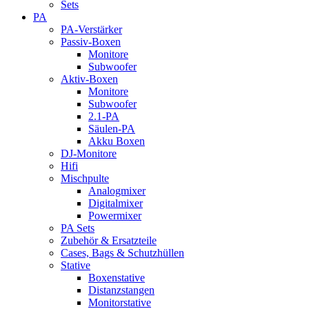
Sets
PA
PA-Verstärker
Passiv-Boxen
Monitore
Subwoofer
Aktiv-Boxen
Monitore
Subwoofer
2.1-PA
Säulen-PA
Akku Boxen
DJ-Monitore
Hifi
Mischpulte
Analogmixer
Digitalmixer
Powermixer
PA Sets
Zubehör & Ersatzteile
Cases, Bags & Schutzhüllen
Stative
Boxenstative
Distanzstangen
Monitorstative