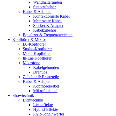
Wandhalterungen
Stativzubehör
Kabel & Adapter
Konfektionierte Kabel
Meterware Kabel
Stecker & Adapter
Kabelzubehör
Equalizer & Frequenzweichen
Kopfhörer & Mikros
DJ-Kopfhörer
Studio-Kopfhörer
Mode-Kopfhörer
In-Ear-Kopfhörer
Mikrofone
Kabelgebunden
Drahtlos
Zubehör & Ersatzteile
Kabel & Adapter
Kopfhörerkabel
Mikrofonkabel
Showtechnik
Lichttechnik
Lichteffekte
Hybrid-Effekte
PAR-Scheinwerfer