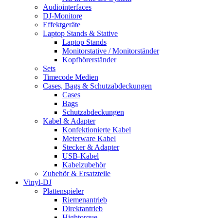
Audiointerfaces
DJ-Monitore
Effektgeräte
Laptop Stands & Stative
Laptop Stands
Monitorstative / Monitorständer
Kopfhörerständer
Sets
Timecode Medien
Cases, Bags & Schutzabdeckungen
Cases
Bags
Schutzabdeckungen
Kabel & Adapter
Konfektionierte Kabel
Meterware Kabel
Stecker & Adapter
USB-Kabel
Kabelzubehör
Zubehör & Ersatzteile
Vinyl-DJ
Plattenspieler
Riemenantrieb
Direktantrieb
Hightorque