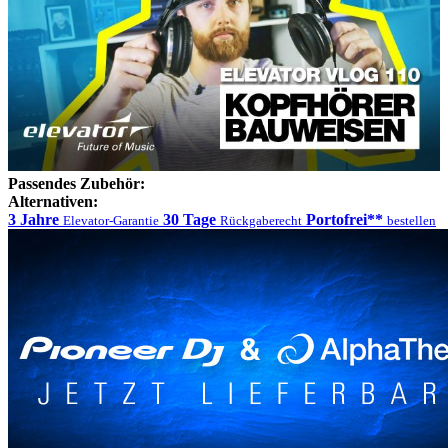
Passendes Zubehör:
Alternativen:
3 Jahre
30 Tage
Portofrei**
Elevator-Garantie
Rückgaberecht
bestellen