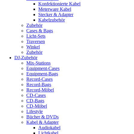
Konfektionierte Kabel
Meterware Kabel
Stecker & Adapter
Kabelzubehör
Zubehör
Cases & Bags
Licht-Sets
Traversen
Winkel
Zubehör
DJ-Zubehör
Mix-Stations
Equipment-Cases
Equipment-Bags
Record-Cases
Record-Bags
Record-Möbel
CD-Cases
CD-Bags
CD-Möbel
Lifestyle
Bücher & DVDs
Kabel & Adapter
Audiokabel
Lichtkabel