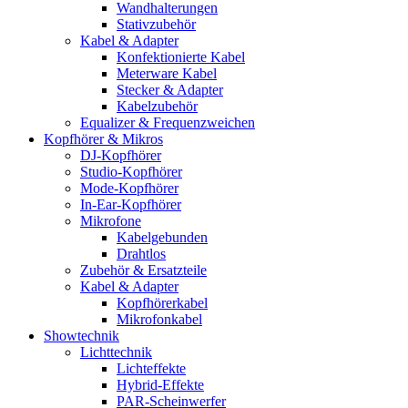
Wandhalterungen
Stativzubehör
Kabel & Adapter
Konfektionierte Kabel
Meterware Kabel
Stecker & Adapter
Kabelzubehör
Equalizer & Frequenzweichen
Kopfhörer & Mikros
DJ-Kopfhörer
Studio-Kopfhörer
Mode-Kopfhörer
In-Ear-Kopfhörer
Mikrofone
Kabelgebunden
Drahtlos
Zubehör & Ersatzteile
Kabel & Adapter
Kopfhörerkabel
Mikrofonkabel
Showtechnik
Lichttechnik
Lichteffekte
Hybrid-Effekte
PAR-Scheinwerfer