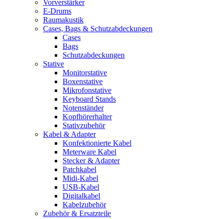
Vorverstärker
E-Drums
Raumakustik
Cases, Bags & Schutzabdeckungen
Cases
Bags
Schutzabdeckungen
Stative
Monitorstative
Boxenstative
Mikrofonstative
Keyboard Stands
Notenständer
Kopfhörerhalter
Stativzubehör
Kabel & Adapter
Konfektionierte Kabel
Meterware Kabel
Stecker & Adapter
Patchkabel
Midi-Kabel
USB-Kabel
Digitalkabel
Kabelzubehör
Zubehör & Ersatzteile