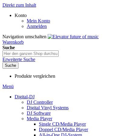
Direkt zum Inhalt
Konto
Mein Konto
Anmelden
Navigation umschalten
Warenkorb
Suche
Erweiterte Suche
Suche
Produkte vergleichen
Menü
Digital-DJ
DJ Controller
Digital Vinyl Systems
DJ Software
Media Player
Single CD/Media Player
Doppel CD/Media Player
All-in-One DJ-System