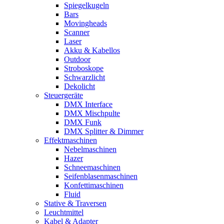
Spiegelkugeln
Bars
Movingheads
Scanner
Laser
Akku & Kabellos
Outdoor
Stroboskope
Schwarzlicht
Dekolicht
Steuergeräte
DMX Interface
DMX Mischpulte
DMX Funk
DMX Splitter & Dimmer
Effektmaschinen
Nebelmaschinen
Hazer
Schneemaschinen
Seifenblasenmaschinen
Konfettimaschinen
Fluid
Stative & Traversen
Leuchtmittel
Kabel & Adapter