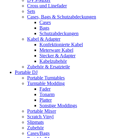
DVS-Mixer
Cross und Linefader
Sets
Cases, Bags & Schutzabdeckungen
Cases
Bags
Schutzabdeckungen
Kabel & Adapter
Konfektionierte Kabel
Meterware Kabel
Stecker & Adapter
Kabelzubehör
Zubehör & Ersatzteile
Portable DJ
Portable Turntables
Turntable Modding
Fader
Tonarm
Platter
Sonstige Moddings
Portable Mixer
Scratch Vinyl
Slipmats
Zubehör
Cases/Bags