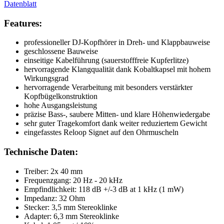
Datenblatt
Features:
professioneller DJ-Kopfhörer in Dreh- und Klappbauweise
geschlossene Bauweise
einseitige Kabelführung (sauerstofffreie Kupferlitze)
hervorragende Klangqualität dank Kobaltkapsel mit hohem
Wirkungsgrad
hervorragende Verarbeitung mit besonders verstärkter
Kopfbügelkonstruktion
hohe Ausgangsleistung
präzise Bass-, saubere Mitten- und klare Höhenwiedergabe
sehr guter Tragekomfort dank weiter reduziertem Gewicht
eingefasstes Reloop Signet auf den Ohrmuscheln
Technische Daten:
Treiber: 2x 40 mm
Frequenzgang: 20 Hz - 20 kHz
Empfindlichkeit: 118 dB +/-3 dB at 1 kHz (1 mW)
Impedanz: 32 Ohm
Stecker: 3,5 mm Stereoklinke
Adapter: 6,3 mm Stereoklinke