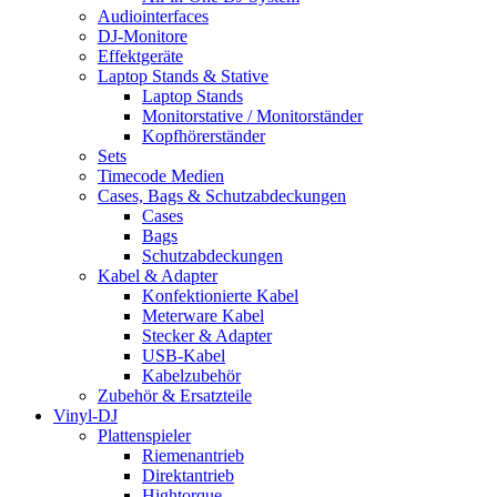
Audiointerfaces
DJ-Monitore
Effektgeräte
Laptop Stands & Stative
Laptop Stands
Monitorstative / Monitorständer
Kopfhörerständer
Sets
Timecode Medien
Cases, Bags & Schutzabdeckungen
Cases
Bags
Schutzabdeckungen
Kabel & Adapter
Konfektionierte Kabel
Meterware Kabel
Stecker & Adapter
USB-Kabel
Kabelzubehör
Zubehör & Ersatzteile
Vinyl-DJ
Plattenspieler
Riemenantrieb
Direktantrieb
Hightorque