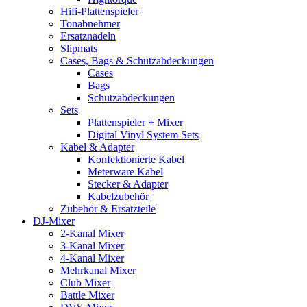
Hifi-Plattenspieler
Tonabnehmer
Ersatznadeln
Slipmats
Cases, Bags & Schutzabdeckungen
Cases
Bags
Schutzabdeckungen
Sets
Plattenspieler + Mixer
Digital Vinyl System Sets
Kabel & Adapter
Konfektionierte Kabel
Meterware Kabel
Stecker & Adapter
Kabelzubehör
Zubehör & Ersatzteile
DJ-Mixer
2-Kanal Mixer
3-Kanal Mixer
4-Kanal Mixer
Mehrkanal Mixer
Club Mixer
Battle Mixer