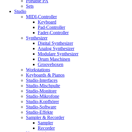
Portable PA
Sets
Studio
MIDI-Controller
Keyboard
Pad-Controller
Fader-Controller
Synthesizer
Digital Synthesizer
Analog Synthesizer
Modulare Synthesizer
Drum Maschinen
Grooveboxen
Workstations
Keyboards & Pianos
Studio-Interfaces
Studio-Mischpulte
Studio-Monitore
Studio-Mikrofone
Studio-Kopfhörer
Studio-Software
Studio-Effekte
Sampler & Recorder
Sampler
Recorder