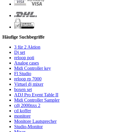
Häufige Suchbegriffe
3 für 2 Aktion
Dj set
reloop poti
Analog cases
Midi Controller key
Fl Studio
reloop rp 7000
Virtuel dj mixer
boxen set
ADJ Pro Event Table II
Midi Controller Sampler
cdj 2000nxs 2
cd koffer
monitore
Monitore Lautsprecher
Studio-Monitor
Mixer