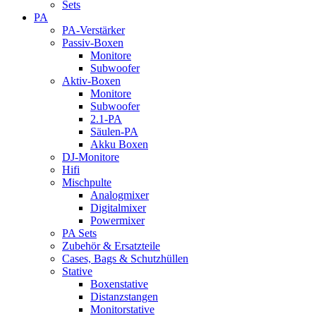
Sets
PA
PA-Verstärker
Passiv-Boxen
Monitore
Subwoofer
Aktiv-Boxen
Monitore
Subwoofer
2.1-PA
Säulen-PA
Akku Boxen
DJ-Monitore
Hifi
Mischpulte
Analogmixer
Digitalmixer
Powermixer
PA Sets
Zubehör & Ersatzteile
Cases, Bags & Schutzhüllen
Stative
Boxenstative
Distanzstangen
Monitorstative