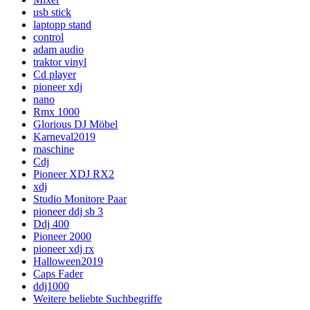
usb stick
laptopp stand
control
adam audio
traktor vinyl
Cd player
pioneer xdj
nano
Rmx 1000
Glorious DJ Möbel
Karneval2019
maschine
Cdj
Pioneer XDJ RX2
xdj
Studio Monitore Paar
pioneer ddj sb 3
Ddj 400
Pioneer 2000
pioneer xdj rx
Halloween2019
Caps Fader
ddj1000
Weitere beliebte Suchbegriffe