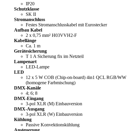
IP20
Schutzklasse
SK II
Stromanschluss
Festes Stromanschlusskabel mit Eurostecker
Aufbau Kabel
2 x 0,75 mm² H03VVH2-F
Kabellänge
Ca. 1 m
Gerätesicherung
T 1 A Sicherung fix im Netzteil
Lampenart
LED-Lampe
LED
12 x 5 W COB (Chip-on-board) 4in1 QCL RGB/WW
(homogene Farbmischung)
DMX-Kanäle
4; 6; 8
DMX-Eingang
3-pol XLR (M) Einbauversion
DMX-Ausgang
3-pol XLR (W) Einbauversion
Kühlung
Passive Konvektionskühlung
Ansteuerung