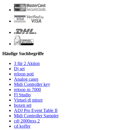
Häufige Suchbegriffe
3 für 2 Aktion
Dj set
reloop poti
Analog cases
Midi Controller key
reloop rp 7000
Fl Studio
Virtuel dj mixer
boxen set
ADJ Pro Event Table II
Midi Controller Sampler
cdj 2000nxs 2
cd koffer