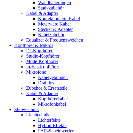
Wandhalterungen
Stativzubehör
Kabel & Adapter
Konfektionierte Kabel
Meterware Kabel
Stecker & Adapter
Kabelzubehör
Equalizer & Frequenzweichen
Kopfhörer & Mikros
DJ-Kopfhörer
Studio-Kopfhörer
Mode-Kopfhörer
In-Ear-Kopfhörer
Mikrofone
Kabelgebunden
Drahtlos
Zubehör & Ersatzteile
Kabel & Adapter
Kopfhörerkabel
Mikrofonkabel
Showtechnik
Lichttechnik
Lichteffekte
Hybrid-Effekte
PAR-Scheinwerfer