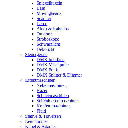
Spiegelkugeln
Bars
Movingheads
Scanner
Laser
Akku & Kabellos
Outdoor
Stroboskope
Schwarzlicht
Dekolicht
Steuergeräte
DMX Interface
DMX Mischpulte
DMX Funk
DMX Splitter & Dimmer
Effektmaschinen
Nebelmaschinen
Hazer
Schneemaschinen
Seifenblasenmaschinen
Konfettimaschinen
Fluid
Stative & Traversen
Leuchtmittel
Kabel & Adapter