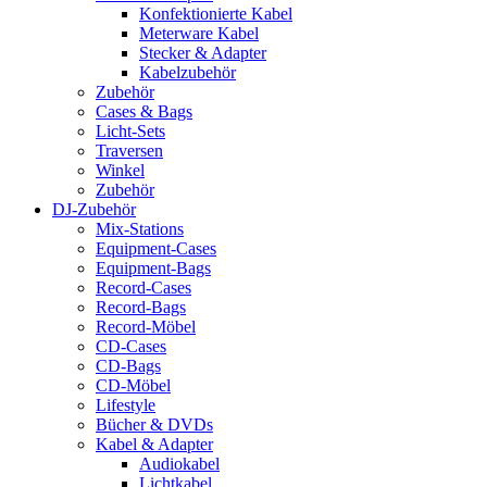
Konfektionierte Kabel
Meterware Kabel
Stecker & Adapter
Kabelzubehör
Zubehör
Cases & Bags
Licht-Sets
Traversen
Winkel
Zubehör
DJ-Zubehör
Mix-Stations
Equipment-Cases
Equipment-Bags
Record-Cases
Record-Bags
Record-Möbel
CD-Cases
CD-Bags
CD-Möbel
Lifestyle
Bücher & DVDs
Kabel & Adapter
Audiokabel
Lichtkabel