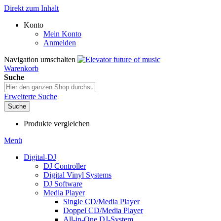
Direkt zum Inhalt
Konto
Mein Konto
Anmelden
Navigation umschalten
Warenkorb
Suche
Erweiterte Suche
Suche
Produkte vergleichen
Menü
Digital-DJ
DJ Controller
Digital Vinyl Systems
DJ Software
Media Player
Single CD/Media Player
Doppel CD/Media Player
All-in-One DJ-System