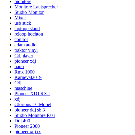
monitore
Monitore Lautsprecher
Studio-Monitor
Mixer
usb stick
laptopp stand
reloop hochton
control
adam audio
traktor vinyl
Cd player
pioneer xdj
nano
Rmx 1000
Karneval2019
Cdj
maschine
Pioneer XDJ RX2
xdj
Glorious DJ Möbel
pioneer ddj sb 3
Studio Monitore Paar
Ddj 400
Pioneer 2000
pioneer xdj rx