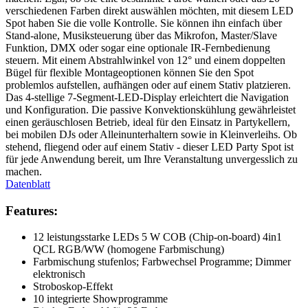
verschiedenen Farben direkt auswählen möchten, mit diesem LED
Spot haben Sie die volle Kontrolle. Sie können ihn einfach über
Stand-alone, Musiksteuerung über das Mikrofon, Master/Slave
Funktion, DMX oder sogar eine optionale IR-Fernbedienung
steuern. Mit einem Abstrahlwinkel von 12° und einem doppelten
Bügel für flexible Montageoptionen können Sie den Spot
problemlos aufstellen, aufhängen oder auf einem Stativ platzieren.
Das 4-stellige 7-Segment-LED-Display erleichtert die Navigation
und Konfiguration. Die passive Konvektionskühlung gewährleistet
einen geräuschlosen Betrieb, ideal für den Einsatz in Partykellern,
bei mobilen DJs oder Alleinunterhaltern sowie in Kleinverleihs. Ob
stehend, fliegend oder auf einem Stativ - dieser LED Party Spot ist
für jede Anwendung bereit, um Ihre Veranstaltung unvergesslich zu
machen.
Datenblatt
Features:
12 leistungsstarke LEDs 5 W COB (Chip-on-board) 4in1
QCL RGB/WW (homogene Farbmischung)
Farbmischung stufenlos; Farbwechsel Programme; Dimmer
elektronisch
Stroboskop-Effekt
10 integrierte Showprogramme