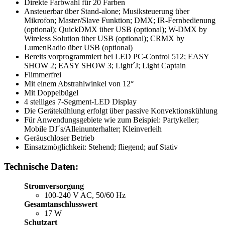
Direkte Farbwahl für 20 Farben
Ansteuerbar über Stand-alone; Musiksteuerung über
Mikrofon; Master/Slave Funktion; DMX; IR-Fernbedienung
(optional); QuickDMX über USB (optional); W-DMX by
Wireless Solution über USB (optional); CRMX by
LumenRadio über USB (optional)
Bereits vorprogrammiert bei LED PC-Control 512; EASY
SHOW 2; EASY SHOW 3; Light´J; Light Captain
Flimmerfrei
Mit einem Abstrahlwinkel von 12°
Mit Doppelbügel
4 stelliges 7-Segment-LED Display
Die Gerätekühlung erfolgt über passive Konvektionskühlung
Für Anwendungsgebiete wie zum Beispiel: Partykeller;
Mobile DJ´s/Alleinunterhalter; Kleinverleih
Geräuschloser Betrieb
Einsatzmöglichkeit: Stehend; fliegend; auf Stativ
Technische Daten:
Stromversorgung
100-240 V AC, 50/60 Hz
Gesamtanschlusswert
17 W
Schutzart