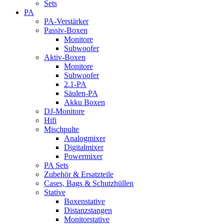
Sets
PA
PA-Verstärker
Passiv-Boxen
Monitore
Subwoofer
Aktiv-Boxen
Monitore
Subwoofer
2.1-PA
Säulen-PA
Akku Boxen
DJ-Monitore
Hifi
Mischpulte
Analogmixer
Digitalmixer
Powermixer
PA Sets
Zubehör & Ersatzteile
Cases, Bags & Schutzhüllen
Stative
Boxenstative
Distanzstangen
Monitorstative