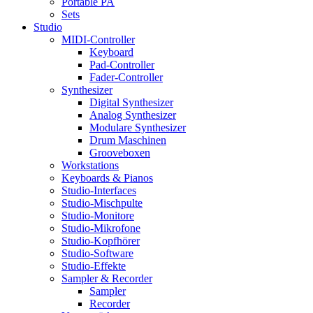
Portable PA
Sets
Studio
MIDI-Controller
Keyboard
Pad-Controller
Fader-Controller
Synthesizer
Digital Synthesizer
Analog Synthesizer
Modulare Synthesizer
Drum Maschinen
Grooveboxen
Workstations
Keyboards & Pianos
Studio-Interfaces
Studio-Mischpulte
Studio-Monitore
Studio-Mikrofone
Studio-Kopfhörer
Studio-Software
Studio-Effekte
Sampler & Recorder
Sampler
Recorder