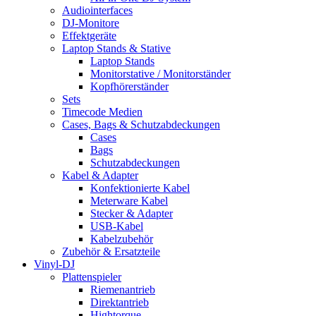
Audiointerfaces
DJ-Monitore
Effektgeräte
Laptop Stands & Stative
Laptop Stands
Monitorstative / Monitorständer
Kopfhörerständer
Sets
Timecode Medien
Cases, Bags & Schutzabdeckungen
Cases
Bags
Schutzabdeckungen
Kabel & Adapter
Konfektionierte Kabel
Meterware Kabel
Stecker & Adapter
USB-Kabel
Kabelzubehör
Zubehör & Ersatzteile
Vinyl-DJ
Plattenspieler
Riemenantrieb
Direktantrieb
Hightorque