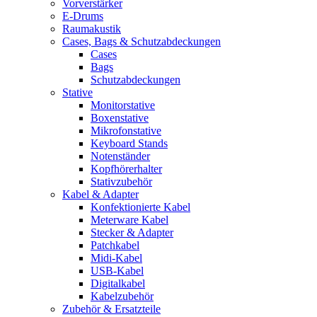
Vorverstärker
E-Drums
Raumakustik
Cases, Bags & Schutzabdeckungen
Cases
Bags
Schutzabdeckungen
Stative
Monitorstative
Boxenstative
Mikrofonstative
Keyboard Stands
Notenständer
Kopfhörerhalter
Stativzubehör
Kabel & Adapter
Konfektionierte Kabel
Meterware Kabel
Stecker & Adapter
Patchkabel
Midi-Kabel
USB-Kabel
Digitalkabel
Kabelzubehör
Zubehör & Ersatzteile