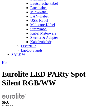
Lautsprecherkabel
Patchkabel
Midi-Kabel
LAN-Kabel
USB-Kabel
Multicore-Kabel
Stromkabel
Kabel Meterware
Stecker & Adapter
Kabelzubehör
Ersatzteile
Laptop Stands
SALE %
Konto
Eurolite LED PARty Spot
Silent RGB/WW
SKU