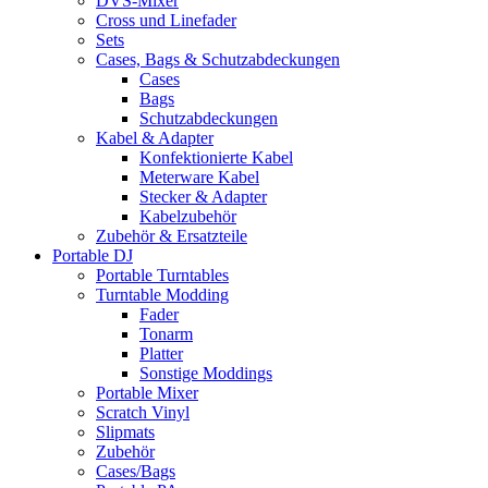
DVS-Mixer
Cross und Linefader
Sets
Cases, Bags & Schutzabdeckungen
Cases
Bags
Schutzabdeckungen
Kabel & Adapter
Konfektionierte Kabel
Meterware Kabel
Stecker & Adapter
Kabelzubehör
Zubehör & Ersatzteile
Portable DJ
Portable Turntables
Turntable Modding
Fader
Tonarm
Platter
Sonstige Moddings
Portable Mixer
Scratch Vinyl
Slipmats
Zubehör
Cases/Bags