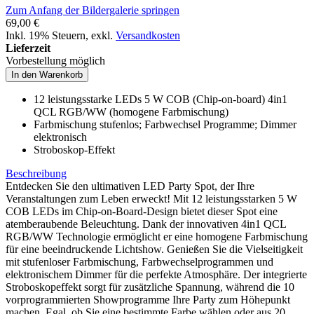
Zum Anfang der Bildergalerie springen
69,00 €
Inkl. 19% Steuern
,
exkl.
Versandkosten
Lieferzeit
Vorbestellung möglich
In den Warenkorb
12 leistungsstarke LEDs 5 W COB (Chip-on-board) 4in1
QCL RGB/WW (homogene Farbmischung)
Farbmischung stufenlos; Farbwechsel Programme; Dimmer
elektronisch
Stroboskop-Effekt
Beschreibung
Entdecken Sie den ultimativen LED Party Spot, der Ihre
Veranstaltungen zum Leben erweckt! Mit 12 leistungsstarken 5 W
COB LEDs im Chip-on-Board-Design bietet dieser Spot eine
atemberaubende Beleuchtung. Dank der innovativen 4in1 QCL
RGB/WW Technologie ermöglicht er eine homogene Farbmischung
für eine beeindruckende Lichtshow. Genießen Sie die Vielseitigkeit
mit stufenloser Farbmischung, Farbwechselprogrammen und
elektronischem Dimmer für die perfekte Atmosphäre. Der integrierte
Stroboskopeffekt sorgt für zusätzliche Spannung, während die 10
vorprogrammierten Showprogramme Ihre Party zum Höhepunkt
machen. Egal, ob Sie eine bestimmte Farbe wählen oder aus 20