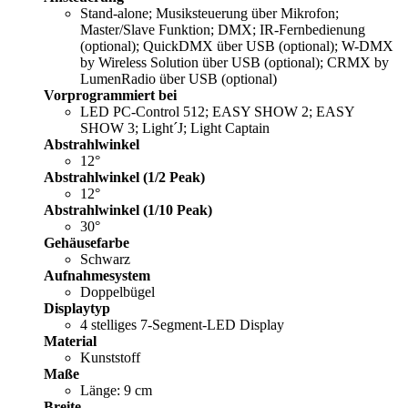
Stand-alone; Musiksteuerung über Mikrofon;
Master/Slave Funktion; DMX; IR-Fernbedienung
(optional); QuickDMX über USB (optional); W-DMX
by Wireless Solution über USB (optional); CRMX by
LumenRadio über USB (optional)
Vorprogrammiert bei
LED PC-Control 512; EASY SHOW 2; EASY
SHOW 3; Light´J; Light Captain
Abstrahlwinkel
12°
Abstrahlwinkel (1/2 Peak)
12°
Abstrahlwinkel (1/10 Peak)
30°
Gehäusefarbe
Schwarz
Aufnahmesystem
Doppelbügel
Displaytyp
4 stelliges 7-Segment-LED Display
Material
Kunststoff
Maße
Länge: 9 cm
Breite