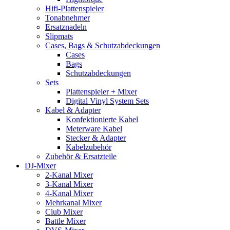
Hifi-Plattenspieler
Tonabnehmer
Ersatznadeln
Slipmats
Cases, Bags & Schutzabdeckungen
Cases
Bags
Schutzabdeckungen
Sets
Plattenspieler + Mixer
Digital Vinyl System Sets
Kabel & Adapter
Konfektionierte Kabel
Meterware Kabel
Stecker & Adapter
Kabelzubehör
Zubehör & Ersatzteile
DJ-Mixer
2-Kanal Mixer
3-Kanal Mixer
4-Kanal Mixer
Mehrkanal Mixer
Club Mixer
Battle Mixer