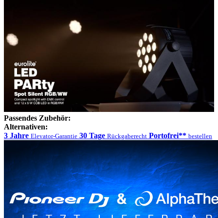
Passendes Zubehör:
Alternativen:
3 Jahre
30 Tage
Portofrei**
Elevator-Garantie
Rückgaberecht
bestellen