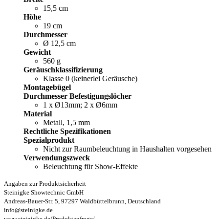
15,5 cm
Höhe
19 cm
Durchmesser
Ø 12,5 cm
Gewicht
560 g
Geräuschklassifizierung
Klasse 0 (keinerlei Geräusche)
Montagebügel
Durchmesser Befestigungslöcher
1 x Ø13mm; 2 x Ø6mm
Material
Metall, 1,5 mm
Rechtliche Spezifikationen
Spezialprodukt
Nicht zur Raumbeleuchtung in Haushalten vorgesehen
Verwendungszweck
Beleuchtung für Show-Effekte
Angaben zur Produktsicherheit
Steinigke Showtechnic GmbH
Andreas-Bauer-Str. 5, 97297 Waldbüttelbrunn, Deutschland
info@steinigke.de
www.steinigke.de/Produktanfrage/