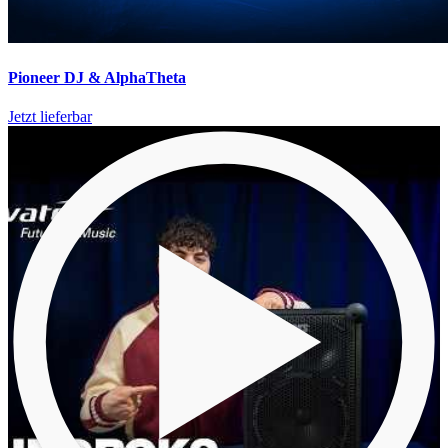
Pioneer DJ & AlphaTheta
Jetzt lieferbar