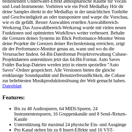
bedienenden Underwater-Effekt atmosphärische Räume für Vocals
und Lead-Instrumente. Vorhören wie ein Profi MediaBay Hör dir
deine Samples direkt in der MediaBay in der tatsächlichen Tonhöhe
und Geschwindigkeit an oder transponiere und warpe die Vorschau,
wie es dir gefällt. Besser Auswahlen erstellen Auswahlbereich-
Werkzeug Das Auswahlbereich-Werkzeug wurde mit vielen neuen
Funktionen und optimierten Workflows weiter verbessert. Behalte
die Grenzen deines Systems im Blick Performance-Monitor Wenn
deine Projekte die Grenzen deiner Rechenleistung erreichen, zeigt
dir der Performance-Monitor genau an, wann und wo du die
Verursacher findest. 64-Bit-Dateiformat Projektverwaltung Cubase-
Projektdateien unterstützen jetzt das 64-Bit-Format. Auto Saves
Folder Backup-Dateien werden jetzt in einem speziellen ''Auto
Saves''-Ordner gespeichert. Alle Versionen bieten die gleiche
erstklassige Soundqualität und Benutzerfreundlichkeit, die Cubase
zur beliebtesten Musikproduktionslösung der Welt gemacht haben.
Datenblatt
Features:
Bis zu 48 Audiospuren, 64 MIDI-Spuren, 24
Instrumentenspuren, 16 Gruppenkanäle und 8 Send-/Return-
Kanäle
Unterstützung für maximal 24 physische Ein- und Ausgänge
Pro Kanal stehen bis zu 8 Insert-Effekte und 16 VST-