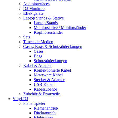
Audiointerfaces
DJ-Monitore
Effektgeräte
Laptop Stands & Stative
Laptop Stands
Monitorstative / Monitorständer
Kopfhörerständer
Sets
Timecode Medien
Cases, Bags & Schutzabdeckungen
Cases
Bags
Schutzabdeckungen
Kabel & Adapter
Konfektionierte Kabel
Meterware Kabel
Stecker & Adapter
USB-Kabel
Kabelzubehör
Zubehör & Ersatzteile
Vinyl-DJ
Plattenspieler
Riemenantrieb
Direktantrieb
Hightorque