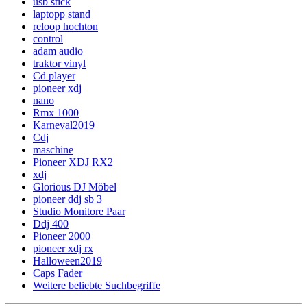
usb stick
laptopp stand
reloop hochton
control
adam audio
traktor vinyl
Cd player
pioneer xdj
nano
Rmx 1000
Karneval2019
Cdj
maschine
Pioneer XDJ RX2
xdj
Glorious DJ Möbel
pioneer ddj sb 3
Studio Monitore Paar
Ddj 400
Pioneer 2000
pioneer xdj rx
Halloween2019
Caps Fader
Weitere beliebte Suchbegriffe