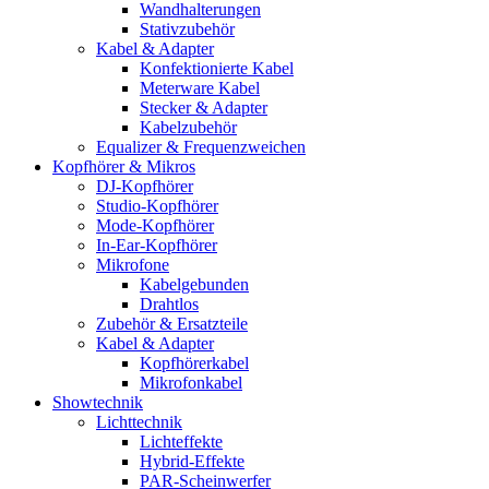
Wandhalterungen
Stativzubehör
Kabel & Adapter
Konfektionierte Kabel
Meterware Kabel
Stecker & Adapter
Kabelzubehör
Equalizer & Frequenzweichen
Kopfhörer & Mikros
DJ-Kopfhörer
Studio-Kopfhörer
Mode-Kopfhörer
In-Ear-Kopfhörer
Mikrofone
Kabelgebunden
Drahtlos
Zubehör & Ersatzteile
Kabel & Adapter
Kopfhörerkabel
Mikrofonkabel
Showtechnik
Lichttechnik
Lichteffekte
Hybrid-Effekte
PAR-Scheinwerfer