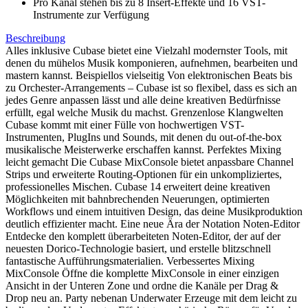
Pro Kanal stehen bis zu 8 Insert-Effekte und 16 VST-
Instrumente zur Verfügung
Beschreibung
Alles inklusive Cubase bietet eine Vielzahl modernster Tools, mit
denen du mühelos Musik komponieren, aufnehmen, bearbeiten und
mastern kannst. Beispiellos vielseitig Von elektronischen Beats bis
zu Orchester-Arrangements – Cubase ist so flexibel, dass es sich an
jedes Genre anpassen lässt und alle deine kreativen Bedürfnisse
erfüllt, egal welche Musik du machst. Grenzenlose Klangwelten
Cubase kommt mit einer Fülle von hochwertigen VST-
Instrumenten, PlugIns und Sounds, mit denen du out-of-the-box
musikalische Meisterwerke erschaffen kannst. Perfektes Mixing
leicht gemacht Die Cubase MixConsole bietet anpassbare Channel
Strips und erweiterte Routing-Optionen für ein unkompliziertes,
professionelles Mischen. Cubase 14 erweitert deine kreativen
Möglichkeiten mit bahnbrechenden Neuerungen, optimierten
Workflows und einem intuitiven Design, das deine Musikproduktion
deutlich effizienter macht. Eine neue Ära der Notation Noten-Editor
Entdecke den komplett überarbeiteten Noten-Editor, der auf der
neuesten Dorico-Technologie basiert, und erstelle blitzschnell
fantastische Aufführungsmaterialien. Verbessertes Mixing
MixConsole Öffne die komplette MixConsole in einer einzigen
Ansicht in der Unteren Zone und ordne die Kanäle per Drag &
Drop neu an. Party nebenan Underwater Erzeuge mit dem leicht zu