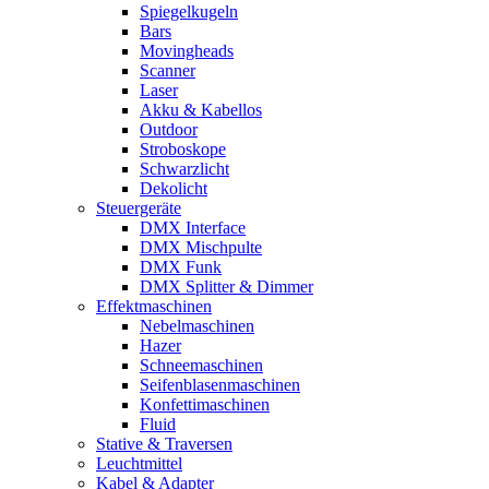
Spiegelkugeln
Bars
Movingheads
Scanner
Laser
Akku & Kabellos
Outdoor
Stroboskope
Schwarzlicht
Dekolicht
Steuergeräte
DMX Interface
DMX Mischpulte
DMX Funk
DMX Splitter & Dimmer
Effektmaschinen
Nebelmaschinen
Hazer
Schneemaschinen
Seifenblasenmaschinen
Konfettimaschinen
Fluid
Stative & Traversen
Leuchtmittel
Kabel & Adapter