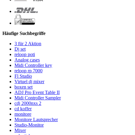
Häufige Suchbegriffe
3 für 2 Aktion
Dj set
reloop poti
Analog cases
Midi Controller key
reloop rp 7000
Fl Studio
Virtuel dj mixer
boxen set
ADJ Pro Event Table II
Midi Controller Sampler
cdj 2000nxs 2
cd koffer
monitore
Monitore Lautsprecher
Studio-Monitor
Mixer