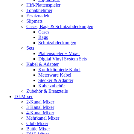
Hifi-Plattenspieler
Tonabnehmer
Ersatznadeln
Slipmats
Cases, Bags & Schutzabdeckungen
Cases
Bags
Schutzabdeckungen
Sets
Plattenspieler + Mixer
Digital Vinyl System Sets
Kabel & Adapter
Konfektionierte Kabel
Meterware Kabel
Stecker & Adapter
Kabelzubehör
Zubehör & Ersatzteile
DJ-Mixer
2-Kanal Mixer
3-Kanal Mixer
4-Kanal Mixer
Mehrkanal Mixer
Club Mixer
Battle Mixer