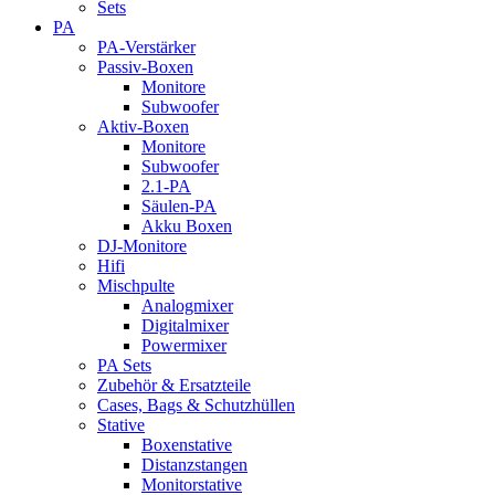
Sets
PA
PA-Verstärker
Passiv-Boxen
Monitore
Subwoofer
Aktiv-Boxen
Monitore
Subwoofer
2.1-PA
Säulen-PA
Akku Boxen
DJ-Monitore
Hifi
Mischpulte
Analogmixer
Digitalmixer
Powermixer
PA Sets
Zubehör & Ersatzteile
Cases, Bags & Schutzhüllen
Stative
Boxenstative
Distanzstangen
Monitorstative