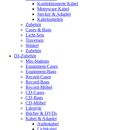
Konfektionierte Kabel
Meterware Kabel
Stecker & Adapter
Kabelzubehör
Zubehör
Cases & Bags
Licht-Sets
Traversen
Winkel
Zubehör
DJ-Zubehör
Mix-Stations
Equipment-Cases
Equipment-Bags
Record-Cases
Record-Bags
Record-Möbel
CD-Cases
CD-Bags
CD-Möbel
Lifestyle
Bücher & DVDs
Kabel & Adapter
Audiokabel
Lichtkabel