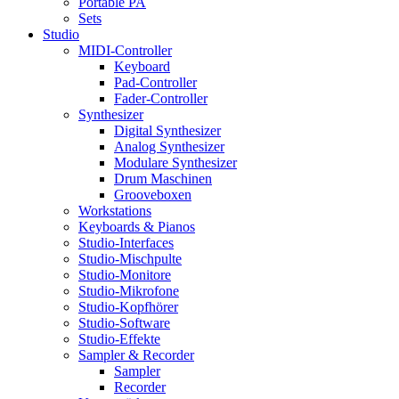
Portable PA
Sets
Studio
MIDI-Controller
Keyboard
Pad-Controller
Fader-Controller
Synthesizer
Digital Synthesizer
Analog Synthesizer
Modulare Synthesizer
Drum Maschinen
Grooveboxen
Workstations
Keyboards & Pianos
Studio-Interfaces
Studio-Mischpulte
Studio-Monitore
Studio-Mikrofone
Studio-Kopfhörer
Studio-Software
Studio-Effekte
Sampler & Recorder
Sampler
Recorder