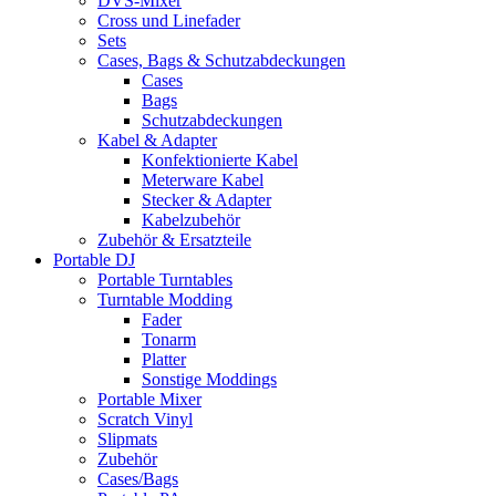
DVS-Mixer
Cross und Linefader
Sets
Cases, Bags & Schutzabdeckungen
Cases
Bags
Schutzabdeckungen
Kabel & Adapter
Konfektionierte Kabel
Meterware Kabel
Stecker & Adapter
Kabelzubehör
Zubehör & Ersatzteile
Portable DJ
Portable Turntables
Turntable Modding
Fader
Tonarm
Platter
Sonstige Moddings
Portable Mixer
Scratch Vinyl
Slipmats
Zubehör
Cases/Bags