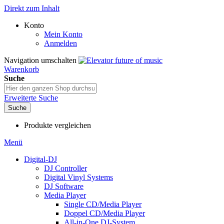
Direkt zum Inhalt
Konto
Mein Konto
Anmelden
Navigation umschalten
Warenkorb
Suche
Erweiterte Suche
Suche
Produkte vergleichen
Menü
Digital-DJ
DJ Controller
Digital Vinyl Systems
DJ Software
Media Player
Single CD/Media Player
Doppel CD/Media Player
All-in-One DJ-System