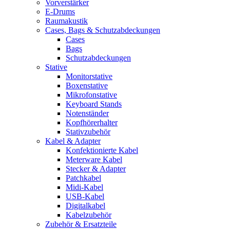
Vorverstärker
E-Drums
Raumakustik
Cases, Bags & Schutzabdeckungen
Cases
Bags
Schutzabdeckungen
Stative
Monitorstative
Boxenstative
Mikrofonstative
Keyboard Stands
Notenständer
Kopfhörerhalter
Stativzubehör
Kabel & Adapter
Konfektionierte Kabel
Meterware Kabel
Stecker & Adapter
Patchkabel
Midi-Kabel
USB-Kabel
Digitalkabel
Kabelzubehör
Zubehör & Ersatzteile