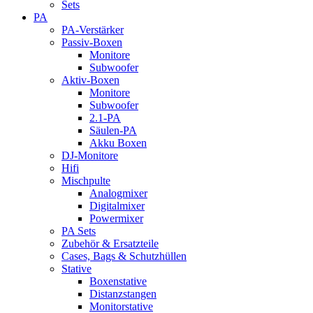
Sets
PA
PA-Verstärker
Passiv-Boxen
Monitore
Subwoofer
Aktiv-Boxen
Monitore
Subwoofer
2.1-PA
Säulen-PA
Akku Boxen
DJ-Monitore
Hifi
Mischpulte
Analogmixer
Digitalmixer
Powermixer
PA Sets
Zubehör & Ersatzteile
Cases, Bags & Schutzhüllen
Stative
Boxenstative
Distanzstangen
Monitorstative