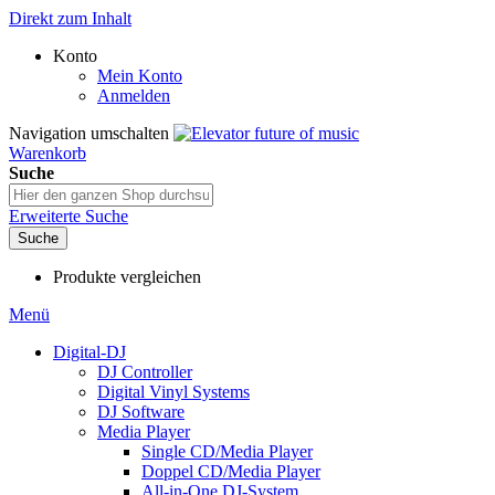
Direkt zum Inhalt
Konto
Mein Konto
Anmelden
Navigation umschalten
Warenkorb
Suche
Erweiterte Suche
Suche
Produkte vergleichen
Menü
Digital-DJ
DJ Controller
Digital Vinyl Systems
DJ Software
Media Player
Single CD/Media Player
Doppel CD/Media Player
All-in-One DJ-System