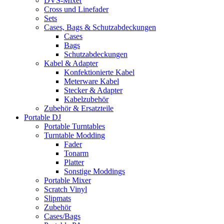
DVS-Mixer
Cross und Linefader
Sets
Cases, Bags & Schutzabdeckungen
Cases
Bags
Schutzabdeckungen
Kabel & Adapter
Konfektionierte Kabel
Meterware Kabel
Stecker & Adapter
Kabelzubehör
Zubehör & Ersatzteile
Portable DJ
Portable Turntables
Turntable Modding
Fader
Tonarm
Platter
Sonstige Moddings
Portable Mixer
Scratch Vinyl
Slipmats
Zubehör
Cases/Bags