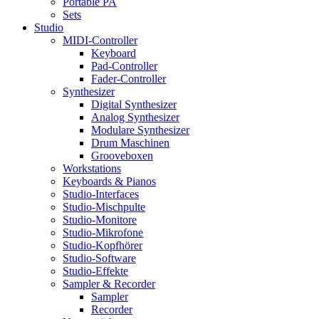
Portable PA
Sets
Studio
MIDI-Controller
Keyboard
Pad-Controller
Fader-Controller
Synthesizer
Digital Synthesizer
Analog Synthesizer
Modulare Synthesizer
Drum Maschinen
Grooveboxen
Workstations
Keyboards & Pianos
Studio-Interfaces
Studio-Mischpulte
Studio-Monitore
Studio-Mikrofone
Studio-Kopfhörer
Studio-Software
Studio-Effekte
Sampler & Recorder
Sampler
Recorder