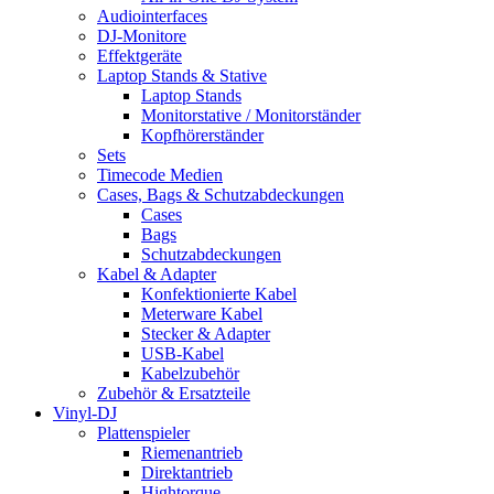
Audiointerfaces
DJ-Monitore
Effektgeräte
Laptop Stands & Stative
Laptop Stands
Monitorstative / Monitorständer
Kopfhörerständer
Sets
Timecode Medien
Cases, Bags & Schutzabdeckungen
Cases
Bags
Schutzabdeckungen
Kabel & Adapter
Konfektionierte Kabel
Meterware Kabel
Stecker & Adapter
USB-Kabel
Kabelzubehör
Zubehör & Ersatzteile
Vinyl-DJ
Plattenspieler
Riemenantrieb
Direktantrieb
Hightorque