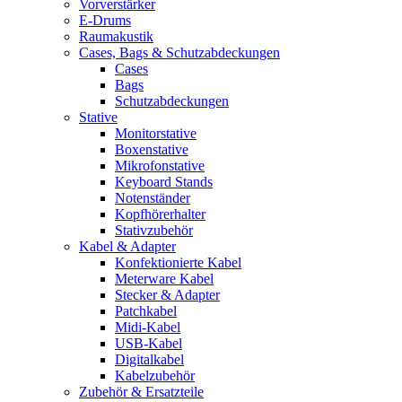
Vorverstärker
E-Drums
Raumakustik
Cases, Bags & Schutzabdeckungen
Cases
Bags
Schutzabdeckungen
Stative
Monitorstative
Boxenstative
Mikrofonstative
Keyboard Stands
Notenständer
Kopfhörerhalter
Stativzubehör
Kabel & Adapter
Konfektionierte Kabel
Meterware Kabel
Stecker & Adapter
Patchkabel
Midi-Kabel
USB-Kabel
Digitalkabel
Kabelzubehör
Zubehör & Ersatzteile