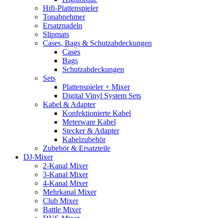
Hifi-Plattenspieler
Tonabnehmer
Ersatznadeln
Slipmats
Cases, Bags & Schutzabdeckungen
Cases
Bags
Schutzabdeckungen
Sets
Plattenspieler + Mixer
Digital Vinyl System Sets
Kabel & Adapter
Konfektionierte Kabel
Meterware Kabel
Stecker & Adapter
Kabelzubehör
Zubehör & Ersatzteile
DJ-Mixer
2-Kanal Mixer
3-Kanal Mixer
4-Kanal Mixer
Mehrkanal Mixer
Club Mixer
Battle Mixer