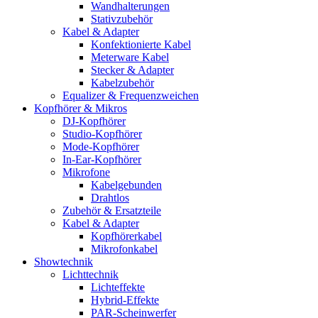
Wandhalterungen
Stativzubehör
Kabel & Adapter
Konfektionierte Kabel
Meterware Kabel
Stecker & Adapter
Kabelzubehör
Equalizer & Frequenzweichen
Kopfhörer & Mikros
DJ-Kopfhörer
Studio-Kopfhörer
Mode-Kopfhörer
In-Ear-Kopfhörer
Mikrofone
Kabelgebunden
Drahtlos
Zubehör & Ersatzteile
Kabel & Adapter
Kopfhörerkabel
Mikrofonkabel
Showtechnik
Lichttechnik
Lichteffekte
Hybrid-Effekte
PAR-Scheinwerfer