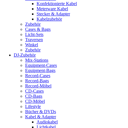
Konfektionierte Kabel
Meterware Kabel
Stecker & Adapter
Kabelzubehör
Zubehör
Cases & Bags
Licht-Sets
Traversen
Winkel
Zubehör
DJ-Zubehör
Mix-Stations
Equipment-Cases
Equipment-Bags
Record-Cases
Record-Bags
Record-Möbel
CD-Cases
CD-Bags
CD-Möbel
Lifestyle
Bücher & DVDs
Kabel & Adapter
Audiokabel
Lichtkabel