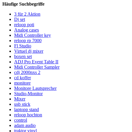
Häufige Suchbegriffe
3 für 2 Aktion
Dj set
reloop poti
Analog cases
Midi Controller key
reloop rp 7000
Fl Studio
Virtuel dj mixer
boxen set
ADJ Pro Event Table II
Midi Controller Sampler
cdj 2000nxs 2
cd koffer
monitore
Monitore Lautsprecher
Studio-Monitor
Mixer
usb stick
laptopp stand
reloop hochton
control
adam audio
traktor vinyl