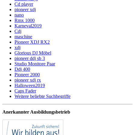
Cd player
pioneer xdj
nano
Rmx 1000
Karneval2019
Cdj
maschine
Pioneer XDJ RX2
xdj
Glorious DJ Möbel
pioneer ddj sb 3
Studio Monitore Paar
Ddj 400
Pioneer 2000
pioneer xdj rx
Halloween2019
Caps Fader
Weitere beliebte Suchbegriffe
Anerkannter Ausbildungsbetrieb