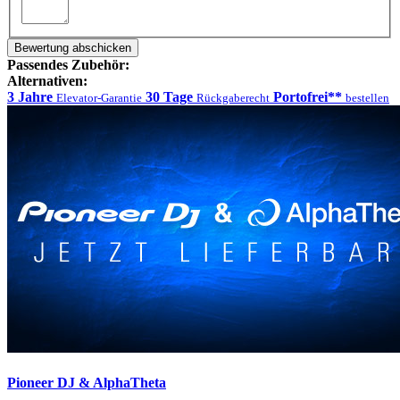
Bewertung abschicken
Passendes Zubehör:
Alternativen:
3 Jahre
30 Tage
Portofrei**
Elevator-Garantie
Rückgaberecht
bestellen
Pioneer DJ & AlphaTheta