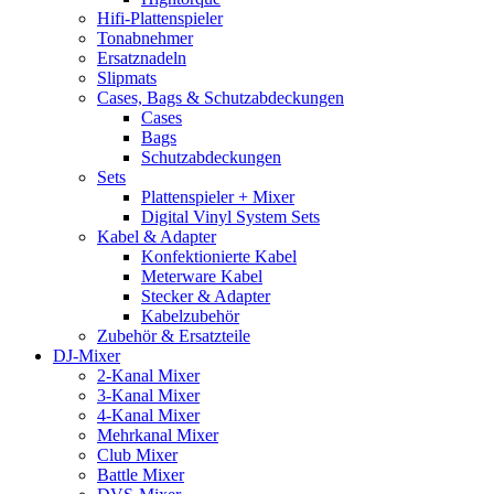
Hifi-Plattenspieler
Tonabnehmer
Ersatznadeln
Slipmats
Cases, Bags & Schutzabdeckungen
Cases
Bags
Schutzabdeckungen
Sets
Plattenspieler + Mixer
Digital Vinyl System Sets
Kabel & Adapter
Konfektionierte Kabel
Meterware Kabel
Stecker & Adapter
Kabelzubehör
Zubehör & Ersatzteile
DJ-Mixer
2-Kanal Mixer
3-Kanal Mixer
4-Kanal Mixer
Mehrkanal Mixer
Club Mixer
Battle Mixer