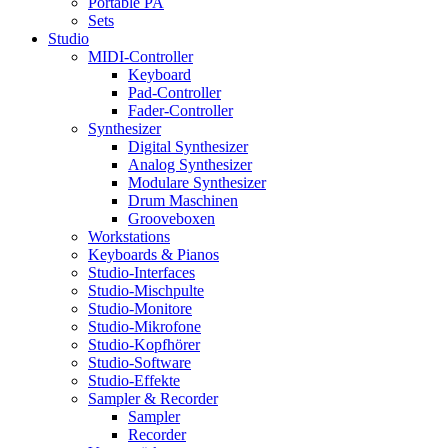
Portable PA
Sets
Studio
MIDI-Controller
Keyboard
Pad-Controller
Fader-Controller
Synthesizer
Digital Synthesizer
Analog Synthesizer
Modulare Synthesizer
Drum Maschinen
Grooveboxen
Workstations
Keyboards & Pianos
Studio-Interfaces
Studio-Mischpulte
Studio-Monitore
Studio-Mikrofone
Studio-Kopfhörer
Studio-Software
Studio-Effekte
Sampler & Recorder
Sampler
Recorder