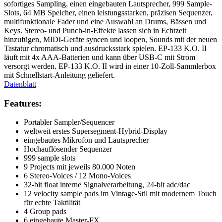
sofortiges Sampling, einen eingebauten Lautsprecher, 999 Sample-
Slots, 64 MB Speicher, einen leistungsstarken, präzisen Sequenzer,
multifunktionale Fader und eine Auswahl an Drums, Bässen und
Keys. Stereo- und Punch-in-Effekte lassen sich in Echtzeit
hinzufügen, MIDI-Geräte syncen und loopen, Sounds mit der neuen
Tastatur chromatisch und ausdrucksstark spielen. EP-133 K.O. II
läuft mit 4x AAA-Batterien und kann über USB-C mit Strom
versorgt werden. EP-133 K.O. II wird in einer 10-Zoll-Sammlerbox
mit Schnellstart-Anleitung geliefert.
Datenblatt
Features:
Portabler Sampler/Sequencer
weltweit erstes Supersegment-Hybrid-Display
eingebautes Mikrofon und Lautsprecher
Hochauflösender Sequenzer
999 sample slots
9 Projects mit jeweils 80.000 Noten
6 Stereo-Voices / 12 Mono-Voices
32-bit float interne Signalverarbeitung, 24-bit adc/dac
12 velocity sample pads im Vintage-Stil mit modernem Touch
für echte Taktilität
4 Group pads
6 eingebaute Master-FX