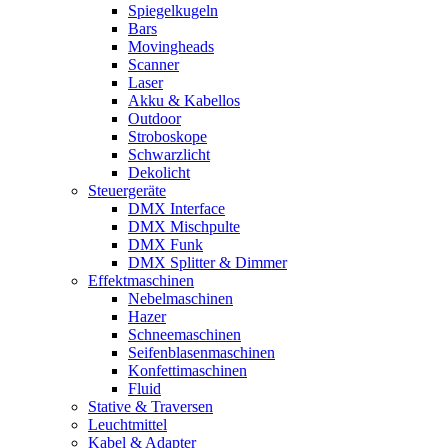
Spiegelkugeln
Bars
Movingheads
Scanner
Laser
Akku & Kabellos
Outdoor
Stroboskope
Schwarzlicht
Dekolicht
Steuergeräte
DMX Interface
DMX Mischpulte
DMX Funk
DMX Splitter & Dimmer
Effektmaschinen
Nebelmaschinen
Hazer
Schneemaschinen
Seifenblasenmaschinen
Konfettimaschinen
Fluid
Stative & Traversen
Leuchtmittel
Kabel & Adapter