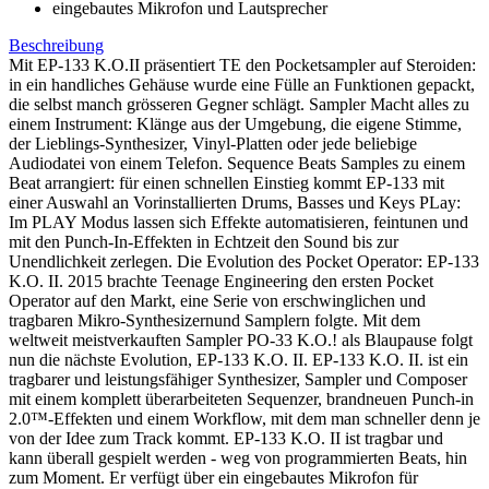
eingebautes Mikrofon und Lautsprecher
Beschreibung
Mit EP-133 K.O.II präsentiert TE den Pocketsampler auf Steroiden:
in ein handliches Gehäuse wurde eine Fülle an Funktionen gepackt,
die selbst manch grösseren Gegner schlägt. Sampler Macht alles zu
einem Instrument: Klänge aus der Umgebung, die eigene Stimme,
der Lieblings-Synthesizer, Vinyl-Platten oder jede beliebige
Audiodatei von einem Telefon. Sequence Beats Samples zu einem
Beat arrangiert: für einen schnellen Einstieg kommt EP-133 mit
einer Auswahl an Vorinstallierten Drums, Basses und Keys PLay:
Im PLAY Modus lassen sich Effekte automatisieren, feintunen und
mit den Punch-In-Effekten in Echtzeit den Sound bis zur
Unendlichkeit zerlegen. Die Evolution des Pocket Operator: EP-133
K.O. II. 2015 brachte Teenage Engineering den ersten Pocket
Operator auf den Markt, eine Serie von erschwinglichen und
tragbaren Mikro-Synthesizernund Samplern folgte. Mit dem
weltweit meistverkauften Sampler PO-33 K.O.! als Blaupause folgt
nun die nächste Evolution, EP-133 K.O. II. EP-133 K.O. II. ist ein
tragbarer und leistungsfähiger Synthesizer, Sampler und Composer
mit einem komplett überarbeiteten Sequenzer, brandneuen Punch-in
2.0™-Effekten und einem Workflow, mit dem man schneller denn je
von der Idee zum Track kommt. EP-133 K.O. II ist tragbar und
kann überall gespielt werden - weg von programmierten Beats, hin
zum Moment. Er verfügt über ein eingebautes Mikrofon für