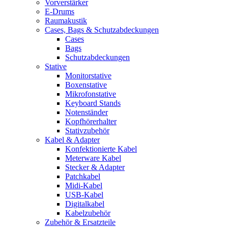
Vorverstärker
E-Drums
Raumakustik
Cases, Bags & Schutzabdeckungen
Cases
Bags
Schutzabdeckungen
Stative
Monitorstative
Boxenstative
Mikrofonstative
Keyboard Stands
Notenständer
Kopfhörerhalter
Stativzubehör
Kabel & Adapter
Konfektionierte Kabel
Meterware Kabel
Stecker & Adapter
Patchkabel
Midi-Kabel
USB-Kabel
Digitalkabel
Kabelzubehör
Zubehör & Ersatzteile