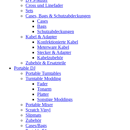
DVS-Mixer
Cross und Linefader
Sets
Cases, Bags & Schutzabdeckungen
Cases
Bags
Schutzabdeckungen
Kabel & Adapter
Konfektionierte Kabel
Meterware Kabel
Stecker & Adapter
Kabelzubehör
Zubehör & Ersatzteile
Portable DJ
Portable Turntables
Turntable Modding
Fader
Tonarm
Platter
Sonstige Moddings
Portable Mixer
Scratch Vinyl
Slipmats
Zubehör
Cases/Bags