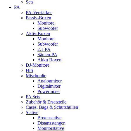
Sets
PA
PA-Verstärker
Passiv-Boxen
Monitore
Subwoofer
Aktiv-Boxen
Monitore
Subwoofer
2.1-PA
Säulen-PA
Akku Boxen
DJ-Monitore
Hifi
Mischpulte
Analogmixer
Digitalmixer
Powermixer
PA Sets
Zubehör & Ersatzteile
Cases, Bags & Schutzhüllen
Stative
Boxenstative
Distanzstangen
Monitorstative