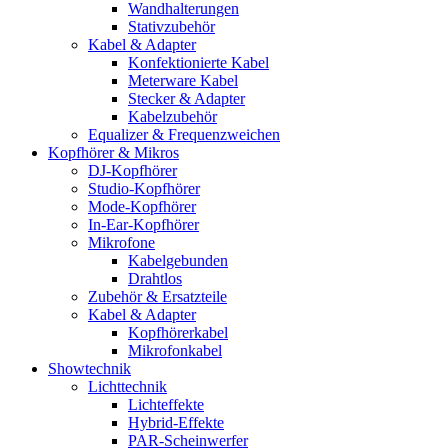
Wandhalterungen
Stativzubehör
Kabel & Adapter
Konfektionierte Kabel
Meterware Kabel
Stecker & Adapter
Kabelzubehör
Equalizer & Frequenzweichen
Kopfhörer & Mikros
DJ-Kopfhörer
Studio-Kopfhörer
Mode-Kopfhörer
In-Ear-Kopfhörer
Mikrofone
Kabelgebunden
Drahtlos
Zubehör & Ersatzteile
Kabel & Adapter
Kopfhörerkabel
Mikrofonkabel
Showtechnik
Lichttechnik
Lichteffekte
Hybrid-Effekte
PAR-Scheinwerfer