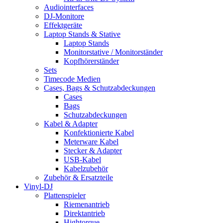
Audiointerfaces
DJ-Monitore
Effektgeräte
Laptop Stands & Stative
Laptop Stands
Monitorstative / Monitorständer
Kopfhörerständer
Sets
Timecode Medien
Cases, Bags & Schutzabdeckungen
Cases
Bags
Schutzabdeckungen
Kabel & Adapter
Konfektionierte Kabel
Meterware Kabel
Stecker & Adapter
USB-Kabel
Kabelzubehör
Zubehör & Ersatzteile
Vinyl-DJ
Plattenspieler
Riemenantrieb
Direktantrieb
Hightorque