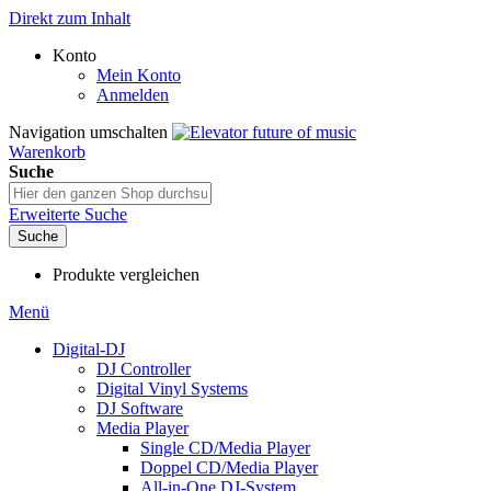
Direkt zum Inhalt
Konto
Mein Konto
Anmelden
Navigation umschalten
Warenkorb
Suche
Erweiterte Suche
Suche
Produkte vergleichen
Menü
Digital-DJ
DJ Controller
Digital Vinyl Systems
DJ Software
Media Player
Single CD/Media Player
Doppel CD/Media Player
All-in-One DJ-System