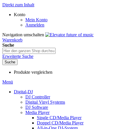
Direkt zum Inhalt
Konto
Mein Konto
Anmelden
Navigation umschalten
Warenkorb
Suche
Erweiterte Suche
Suche
Produkte vergleichen
Menü
Digital-DJ
DJ Controller
Digital Vinyl Systems
DJ Software
Media Player
Single CD/Media Player
Doppel CD/Media Player
All-in-One DJ-System