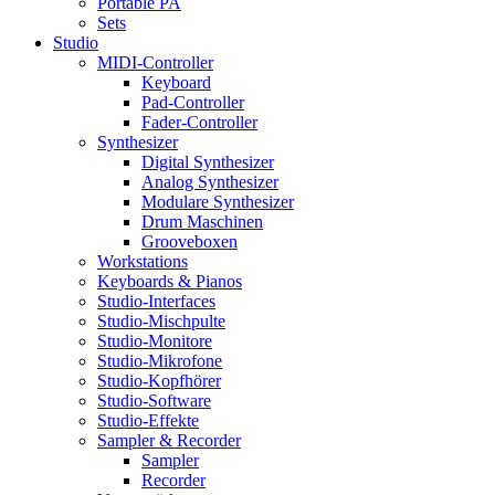
Portable PA
Sets
Studio
MIDI-Controller
Keyboard
Pad-Controller
Fader-Controller
Synthesizer
Digital Synthesizer
Analog Synthesizer
Modulare Synthesizer
Drum Maschinen
Grooveboxen
Workstations
Keyboards & Pianos
Studio-Interfaces
Studio-Mischpulte
Studio-Monitore
Studio-Mikrofone
Studio-Kopfhörer
Studio-Software
Studio-Effekte
Sampler & Recorder
Sampler
Recorder