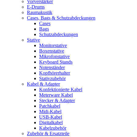
Vorverstärker
E-Drums
Raumakustik
Cases, Bags & Schutzabdeckungen
Cases
Bags
Schutzabdeckungen
Stative
Monitorstative
Boxenstative
Mikrofonstative
Keyboard Stands
Notenständer
Kopfhörerhalter
Stativzubehör
Kabel & Adapter
Konfektionierte Kabel
Meterware Kabel
Stecker & Adapter
Patchkabel
Midi-Kabel
USB-Kabel
Digitalkabel
Kabelzubehör
Zubehör & Ersatzteile