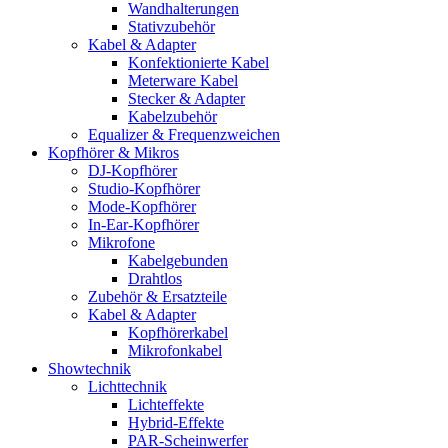
Wandhalterungen
Stativzubehör
Kabel & Adapter
Konfektionierte Kabel
Meterware Kabel
Stecker & Adapter
Kabelzubehör
Equalizer & Frequenzweichen
Kopfhörer & Mikros
DJ-Kopfhörer
Studio-Kopfhörer
Mode-Kopfhörer
In-Ear-Kopfhörer
Mikrofone
Kabelgebunden
Drahtlos
Zubehör & Ersatzteile
Kabel & Adapter
Kopfhörerkabel
Mikrofonkabel
Showtechnik
Lichttechnik
Lichteffekte
Hybrid-Effekte
PAR-Scheinwerfer