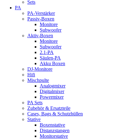
Sets
PA
PA-Verstärker
Passiv-Boxen
Monitore
Subwoofer
Aktiv-Boxen
Monitore
Subwoofer
2.1-PA
Säulen-PA
Akku Boxen
DJ-Monitore
Hifi
Mischpulte
Analogmixer
Digitalmixer
Powermixer
PA Sets
Zubehör & Ersatzteile
Cases, Bags & Schutzhüllen
Stative
Boxenstative
Distanzstangen
Monitorstative