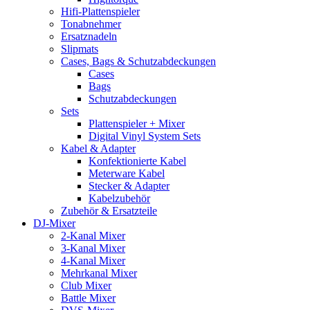
Hifi-Plattenspieler
Tonabnehmer
Ersatznadeln
Slipmats
Cases, Bags & Schutzabdeckungen
Cases
Bags
Schutzabdeckungen
Sets
Plattenspieler + Mixer
Digital Vinyl System Sets
Kabel & Adapter
Konfektionierte Kabel
Meterware Kabel
Stecker & Adapter
Kabelzubehör
Zubehör & Ersatzteile
DJ-Mixer
2-Kanal Mixer
3-Kanal Mixer
4-Kanal Mixer
Mehrkanal Mixer
Club Mixer
Battle Mixer