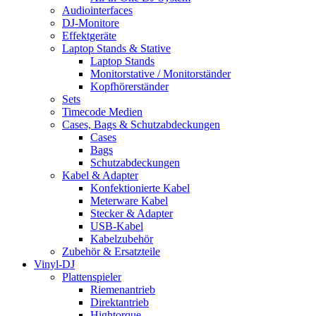
Audiointerfaces
DJ-Monitore
Effektgeräte
Laptop Stands & Stative
Laptop Stands
Monitorstative / Monitorständer
Kopfhörerständer
Sets
Timecode Medien
Cases, Bags & Schutzabdeckungen
Cases
Bags
Schutzabdeckungen
Kabel & Adapter
Konfektionierte Kabel
Meterware Kabel
Stecker & Adapter
USB-Kabel
Kabelzubehör
Zubehör & Ersatzteile
Vinyl-DJ
Plattenspieler
Riemenantrieb
Direktantrieb
Hightorque