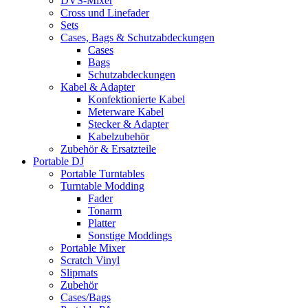
DVS-Mixer
Cross und Linefader
Sets
Cases, Bags & Schutzabdeckungen
Cases
Bags
Schutzabdeckungen
Kabel & Adapter
Konfektionierte Kabel
Meterware Kabel
Stecker & Adapter
Kabelzubehör
Zubehör & Ersatzteile
Portable DJ
Portable Turntables
Turntable Modding
Fader
Tonarm
Platter
Sonstige Moddings
Portable Mixer
Scratch Vinyl
Slipmats
Zubehör
Cases/Bags