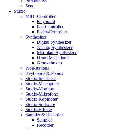
Portable PA
Sets
Studio
MIDI-Controller
Keyboard
Pad-Controller
Fader-Controller
Synthesizer
Digital Synthesizer
Analog Synthesizer
Modulare Synthesizer
Drum Maschinen
Grooveboxen
Workstations
Keyboards & Pianos
Studio-Interfaces
Studio-Mischpulte
Studio-Monitore
Studio-Mikrofone
Studio-Kopfhörer
Studio-Software
Studio-Effekte
Sampler & Recorder
Sampler
Recorder