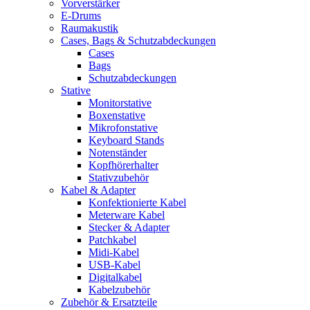
Vorverstärker
E-Drums
Raumakustik
Cases, Bags & Schutzabdeckungen
Cases
Bags
Schutzabdeckungen
Stative
Monitorstative
Boxenstative
Mikrofonstative
Keyboard Stands
Notenständer
Kopfhörerhalter
Stativzubehör
Kabel & Adapter
Konfektionierte Kabel
Meterware Kabel
Stecker & Adapter
Patchkabel
Midi-Kabel
USB-Kabel
Digitalkabel
Kabelzubehör
Zubehör & Ersatzteile