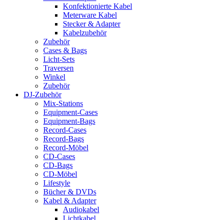
Konfektionierte Kabel
Meterware Kabel
Stecker & Adapter
Kabelzubehör
Zubehör
Cases & Bags
Licht-Sets
Traversen
Winkel
Zubehör
DJ-Zubehör
Mix-Stations
Equipment-Cases
Equipment-Bags
Record-Cases
Record-Bags
Record-Möbel
CD-Cases
CD-Bags
CD-Möbel
Lifestyle
Bücher & DVDs
Kabel & Adapter
Audiokabel
Lichtkabel