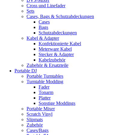
DVS-Mixer
Cross und Linefader
Sets
Cases, Bags & Schutzabdeckungen
Cases
Bags
Schutzabdeckungen
Kabel & Adapter
Konfektionierte Kabel
Meterware Kabel
Stecker & Adapter
Kabelzubehör
Zubehör & Ersatzteile
Portable DJ
Portable Turntables
Turntable Modding
Fader
Tonarm
Platter
Sonstige Moddings
Portable Mixer
Scratch Vinyl
Slipmats
Zubehör
Cases/Bags