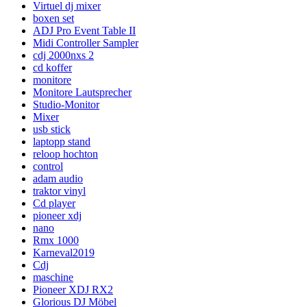
Virtuel dj mixer
boxen set
ADJ Pro Event Table II
Midi Controller Sampler
cdj 2000nxs 2
cd koffer
monitore
Monitore Lautsprecher
Studio-Monitor
Mixer
usb stick
laptopp stand
reloop hochton
control
adam audio
traktor vinyl
Cd player
pioneer xdj
nano
Rmx 1000
Karneval2019
Cdj
maschine
Pioneer XDJ RX2
Glorious DJ Möbel