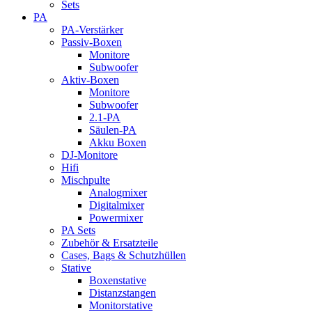
Sets
PA
PA-Verstärker
Passiv-Boxen
Monitore
Subwoofer
Aktiv-Boxen
Monitore
Subwoofer
2.1-PA
Säulen-PA
Akku Boxen
DJ-Monitore
Hifi
Mischpulte
Analogmixer
Digitalmixer
Powermixer
PA Sets
Zubehör & Ersatzteile
Cases, Bags & Schutzhüllen
Stative
Boxenstative
Distanzstangen
Monitorstative