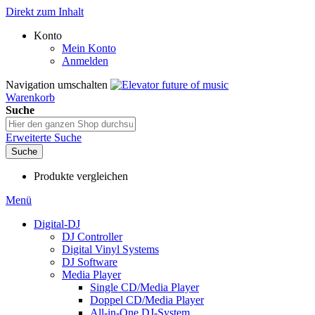
Direkt zum Inhalt
Konto
Mein Konto
Anmelden
Navigation umschalten
Warenkorb
Suche
Erweiterte Suche
Suche
Produkte vergleichen
Menü
Digital-DJ
DJ Controller
Digital Vinyl Systems
DJ Software
Media Player
Single CD/Media Player
Doppel CD/Media Player
All-in-One DJ-System