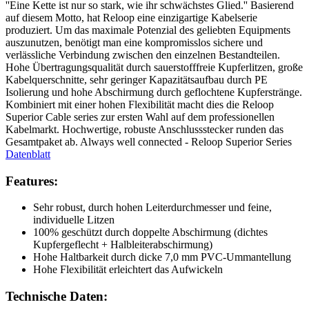
''Eine Kette ist nur so stark, wie ihr schwächstes Glied.'' Basierend
auf diesem Motto, hat Reloop eine einzigartige Kabelserie
produziert. Um das maximale Potenzial des geliebten Equipments
auszunutzen, benötigt man eine kompromisslos sichere und
verlässliche Verbindung zwischen den einzelnen Bestandteilen.
Hohe Übertragungsqualität durch sauerstofffreie Kupferlitzen, große
Kabelquerschnitte, sehr geringer Kapazitätsaufbau durch PE
Isolierung und hohe Abschirmung durch geflochtene Kupferstränge.
Kombiniert mit einer hohen Flexibilität macht dies die Reloop
Superior Cable series zur ersten Wahl auf dem professionellen
Kabelmarkt. Hochwertige, robuste Anschlussstecker runden das
Gesamtpaket ab. Always well connected - Reloop Superior Series
Datenblatt
Features:
Sehr robust, durch hohen Leiterdurchmesser und feine,
individuelle Litzen
100% geschützt durch doppelte Abschirmung (dichtes
Kupfergeflecht + Halbleiterabschirmung)
Hohe Haltbarkeit durch dicke 7,0 mm PVC-Ummantellung
Hohe Flexibilität erleichtert das Aufwickeln
Technische Daten: