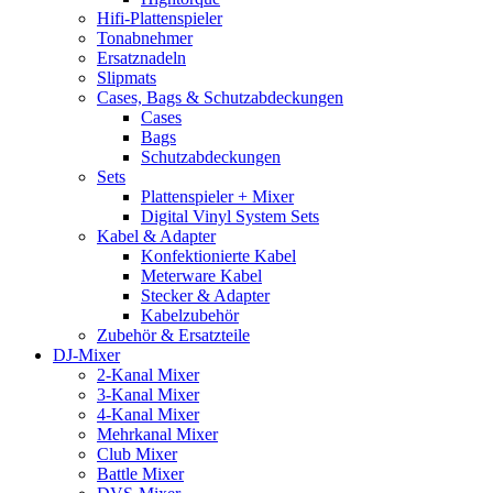
Hifi-Plattenspieler
Tonabnehmer
Ersatznadeln
Slipmats
Cases, Bags & Schutzabdeckungen
Cases
Bags
Schutzabdeckungen
Sets
Plattenspieler + Mixer
Digital Vinyl System Sets
Kabel & Adapter
Konfektionierte Kabel
Meterware Kabel
Stecker & Adapter
Kabelzubehör
Zubehör & Ersatzteile
DJ-Mixer
2-Kanal Mixer
3-Kanal Mixer
4-Kanal Mixer
Mehrkanal Mixer
Club Mixer
Battle Mixer