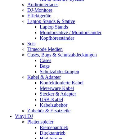
Audiointerfaces
DJ-Monitore
Effektgeräte
Laptop Stands & Stative
Laptop Stands
Monitorstative / Monitorständer
Kopfhörerständer
Sets
Timecode Medien
Cases, Bags & Schutzabdeckungen
Cases
Bags
Schutzabdeckungen
Kabel & Adapter
Konfektionierte Kabel
Meterware Kabel
Stecker & Adapter
USB-Kabel
Kabelzubehör
Zubehör & Ersatzteile
Vinyl-DJ
Plattenspieler
Riemenantrieb
Direktantrieb
Hightorque