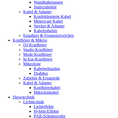
Wandhalterungen
Stativzubehör
Kabel & Adapter
Konfektionierte Kabel
Meterware Kabel
Stecker & Adapter
Kabelzubehör
Equalizer & Frequenzweichen
Kopfhörer & Mikros
DJ-Kopfhörer
Studio-Kopfhörer
Mode-Kopfhörer
In-Ear-Kopfhörer
Mikrofone
Kabelgebunden
Drahtlos
Zubehör & Ersatzteile
Kabel & Adapter
Kopfhörerkabel
Mikrofonkabel
Showtechnik
Lichttechnik
Lichteffekte
Hybrid-Effekte
PAR-Scheinwerfer