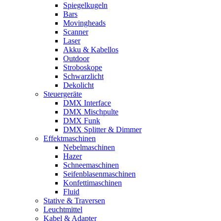
Spiegelkugeln
Bars
Movingheads
Scanner
Laser
Akku & Kabellos
Outdoor
Stroboskope
Schwarzlicht
Dekolicht
Steuergeräte
DMX Interface
DMX Mischpulte
DMX Funk
DMX Splitter & Dimmer
Effektmaschinen
Nebelmaschinen
Hazer
Schneemaschinen
Seifenblasenmaschinen
Konfettimaschinen
Fluid
Stative & Traversen
Leuchtmittel
Kabel & Adapter